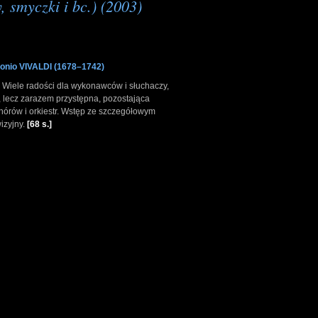
 smyczki i bc.) (2003)
onio VIVALDI (1678–1742)
 Wiele radości dla wykonawców i słuchaczy,
, lecz zarazem przystępna, pozostająca
hórów i orkiestr. Wstęp ze szczegółowym
izyjny.
[68 s.]