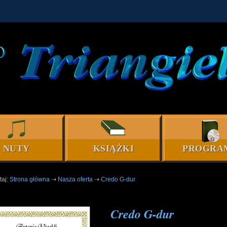
NUTY
KSIĄŻKI
PROGRA
taj:
Strona główna
⇢
Nasza oferta
⇢
Credo G-dur
Credo G-dur