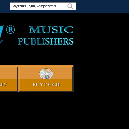
MY
PŁYTY CD