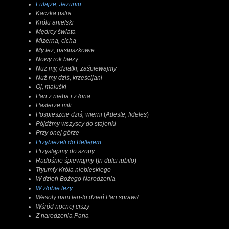
Lulajże, Jezuniu
Kaczka pstra
Królu anielski
Mędrcy świata
Mizerna, cicha
My też, pastuszkowie
Nowy rok bieży
Nuż my, dziatki, zaśpiewajmy
Nuż my dziś, krześcijani
Oj, maluśki
Pan z nieba i z łona
Pasterze mili
Pospieszcie dziś, wierni
(
Adeste, fideles
)
Pójdźmy wszyscy do stajenki
Przy onej górze
Przybieżeli do Betlejem
Przystąpmy do szopy
Radośnie śpiewajmy
(
In dulci iubilo
)
Tryumfy Króla niebieskiego
W dzień Bożego Narodzenia
W żłobie leży
Wesoły nam ten-to dzień Pan sprawił
Wśród nocnej ciszy
Z narodzenia Pana