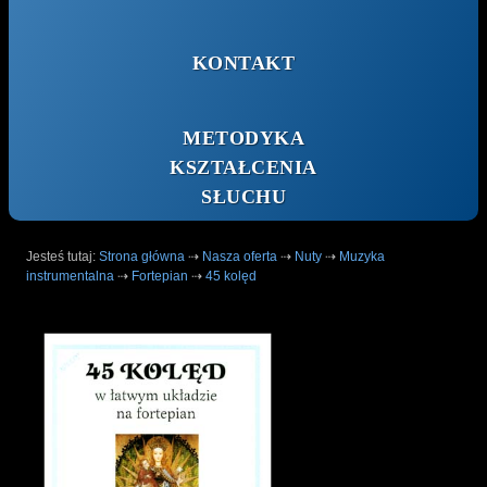
KONTAKT
METODYKA
KSZTAŁCENIA
SŁUCHU
Jesteś tutaj:
Strona główna
⇢
Nasza oferta
⇢
Nuty
⇢
Muzyka
instrumentalna
⇢
Fortepian
⇢
45 kolęd