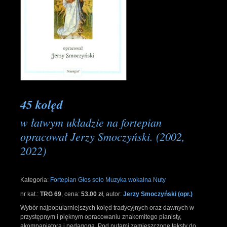
45 kolęd
w łatwym układzie na fortepian
opracował Jerzy Smoczyński. (2002,
2022)
Kategoria:
Fortepian
Głos solo
Muzyka wokalna
Nuty
nr kat.:
TRG 69
,
cena:
53.00 zł
,
autor:
Jerzy Smoczyński (opr.)
Wybór najpopularniejszych kolęd tradycyjnych oraz dawnych w
przystępnym i pięknym opracowaniu znakomitego pianisty,
akompaniatora i pedagoga. Pod nutami zamieszczone teksty do