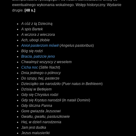
ewentualnego wykonania wokalnego. Wstęp historyczny. Wydanie
drugie.
[48 s.]
A cóż z tą Dzieciną
A spis Bartek
A wczora z wieczora
Ach, ubogi żłobie
Anioł pasterzom mówił
(
Angelus pastoribus
)
Bóg się rodzi
Bracia, patrzcie jeno
Chwalmyż wszyscy z weselem
Cicha noc
(
Stille Nacht
)
Dnia jednego o północy
Do szopy, hej, pasterze
Dzieciątko sie narodziło
(
Puer natus in Bethleem
)
Dzisiaj w Betlejem
Gdy się Chrystus rodzi
Gdy się Krystus narodził
(
In natali Domini
)
Gdy śliczna Panna
Gore gwiazda Jezusowi
Gwałtu, gwałtu, pastuszkowie
Hej, w dzień narodzenia
Jam jest dudka
Jezus malusieńki