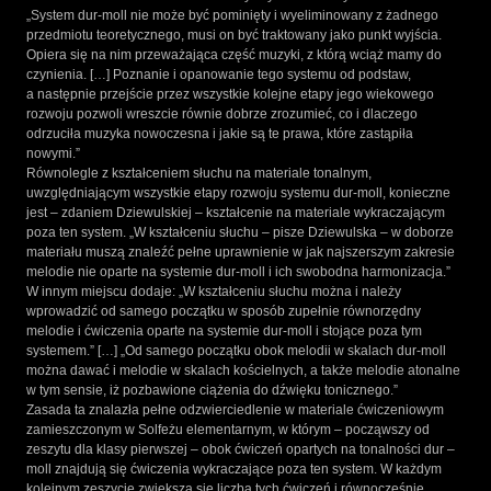
„System dur-moll nie może być pominięty i wyeliminowany z żadnego
przedmiotu teoretycznego, musi on być traktowany jako punkt wyjścia.
Opiera się na nim przeważająca część muzyki, z którą wciąż mamy do
czynienia. […] Poznanie i opanowanie tego systemu od podstaw,
a następnie przejście przez wszystkie kolejne etapy jego wiekowego
rozwoju pozwoli wreszcie równie dobrze zrozumieć, co i dlaczego
odrzuciła muzyka nowoczesna i jakie są te prawa, które zastąpiła
nowymi.”
Równolegle z kształceniem słuchu na materiale tonalnym,
uwzględniającym wszystkie etapy rozwoju systemu dur-moll, konieczne
jest – zdaniem Dziewulskiej – kształcenie na materiale wykraczającym
poza ten system. „W kształceniu słuchu – pisze Dziewulska – w doborze
materiału muszą znaleźć pełne uprawnienie w jak najszerszym zakresie
melodie nie oparte na systemie dur-moll i ich swobodna harmonizacja.”
W innym miejscu dodaje: „W kształceniu słuchu można i należy
wprowadzić od samego początku w sposób zupełnie równorzędny
melodie i ćwiczenia oparte na systemie dur-moll i stojące poza tym
systemem.” […] „Od samego początku obok melodii w skalach dur-moll
można dawać i melodie w skalach kościelnych, a także melodie atonalne
w tym sensie, iż pozbawione ciążenia do dźwięku tonicznego.”
Zasada ta znalazła pełne odzwierciedlenie w materiale ćwiczeniowym
zamieszczonym w Solfeżu elementarnym, w którym – począwszy od
zeszytu dla klasy pierwszej – obok ćwiczeń opartych na tonalności dur –
moll znajdują się ćwiczenia wykraczające poza ten system. W każdym
kolejnym zeszycie zwiększa się liczba tych ćwiczeń i równocześnie