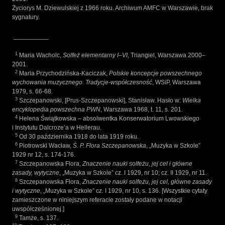
Życiorys M. Dziewulskiej z 1966 roku. Archiwum AMFC w Warszawie, brak
sygnatury.
__________
1
Maria Wacholc,
Solfeż elementarny I–VI
, Triangiel, Warszawa 2000–
2001.
2
Maria Przychodzińska-Kaciczak,
Polskie koncepcje powszechnego
wychowania muzycznego. Tradycje-współczesność
, WSiP, Warszawa
1979, s. 66-68.
3
Szczepanowski, [Prus-Szczepanowski], Stanisław. Hasło w:
Wielka
encyklopedia powszechna PWN
, Warszawa 1968, t. 11, s. 201.
4
Helena Świątkowska – absolwentka Konserwatorium Lwowskiego
i Instytutu Dalcroze’a w Hellerau.
5
Od 30 października 1918 do lata 1919 roku.
6
Piotrowski Wacław,
Ś. P. Flora Szczepanowska
, „Muzyka w Szkole”
1929 nr 12, s. 174-176.
7
Szczepanowska Flora,
Znaczenie nauki solfeżu, jej cel i główne
zasady, wytyczne
, „Muzyka w Szkole” cz. I 1929, nr 10; cz. II 1929, nr 11.
8
Szczepanowska Flora,
Znaczenie nauki solfeżu, jej cel, główne zasady
i wytyczne
, „Muzyka w Szkole” cz. I 1929, nr 10, s. 136. [Wszystkie cytaty
zamieszczone w niniejszym referacie zostały podane w notacji
uwspółcześnionej.]
9
Tamże, s. 137.