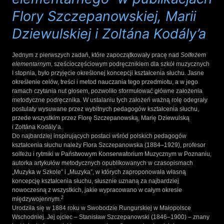
Flory Szczepanowskiej, Marii
Dziewulskiej i Zoltána Kodály’a
Jednym z pierwszych zadań, które zapoczątkowały pracę nad
Solfeżem
elementarnym
, sześcioczęściowym podręcznikiem dla szkół muzycznych
I stopnia, było przyjęcie określonej koncepcji kształcenia słuchu. Jasne
określenie celów, treści i metod nauczania tego przedmiotu, a w jego
ramach czytania nut głosem, pozwoliło sformułować główne założenia
metodyczne podręcznika. W ustalaniu tych założeń ważną rolę odegrały
postulaty wysuwane przez wybitnych pedagogów kształcenia słuchu,
przede wszystkim przez Florę Szczepanowską, Marię Dziewulską
i Zoltána Kodály’a.
Do najbardziej inspirujących postaci wśród polskich pedagogów
kształcenia słuchu należy Flora Szczepanowska (1884–1929), profesor
solfeżu i rytmiki w Państwowym Konserwatorium Muzycznym w Poznaniu,
autorka artykułów metodycznych opublikowanych w czasopismach
„Muzyka w Szkole” i „Muzyka”, w których zaproponowała własną
koncepcję kształcenia słuchu, słusznie uznaną za najbardziej
nowoczesną z wszystkich, jakie wypracowano w całym okresie
2
międzywojennym.
Urodziła się w 1884 roku w Swobodzie Rungurskiej w Małopolsce
Wschodniej. Jej ojciec – Stanisław Szczepanowski (1846–1900) – znany