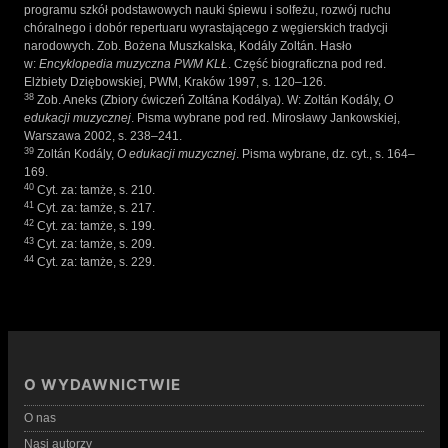
programu szkół podstawowych nauki śpiewu i solfeżu, rozwój ruchu
chóralnego i dobór repertuaru wyrastającego z węgierskich tradycji
narodowych. Zob. Bożena Muszkalska, Kodály Zoltán. Hasło
w:
Encyklopedia muzyczna PWM KLŁ
. Część biograficzna pod red.
Elżbiety Dziębowskiej, PWM, Kraków 1997, s. 120–126.
38
Zob. Aneks (Zbiory ćwiczeń Zoltána Kodálya). W: Zoltán Kodály,
O
edukacji muzycznej
. Pisma wybrane pod red. Mirosławy Jankowskiej,
Warszawa 2002, s. 238–241.
39
Zoltán Kodály,
O edukacji muzycznej
. Pisma wybrane, dz. cyt., s. 164–
169.
40
Cyt. za: tamże, s. 210.
41
Cyt. za: tamże, s. 217.
42
Cyt. za: tamże, s. 199.
43
Cyt. za: tamże, s. 209.
44
Cyt. za: tamże, s. 229.
O WYDAWNICTWIE
O nas
Nasi autorzy