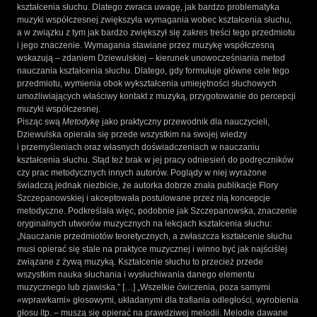
kształcenia słuchu. Dlatego zwraca uwagę, jak bardzo problematyka
muzyki współczesnej zwiększyła wymagania wobec kształcenia słuchu,
a w związku z tym jak bardzo zwiększył się zakres treści tego przedmiotu
i jego znaczenie. Wymagania stawiane przez muzykę współczesną
wskazują – zdaniem Dziewulskiej – kierunek unowocześniania metod
nauczania kształcenia słuchu. Dlatego, gdy formułuje główne cele tego
przedmiotu, wymienia obok wykształcenia umiejętności słuchowych
umożliwiających właściwy kontakt z muzyką, przygotowanie do percepcji
muzyki współczesnej.
Pisząc swą
Metodykę
jako praktyczny przewodnik dla nauczycieli,
Dziewulska opierała się przede wszystkim na swojej wiedzy
i przemyśleniach oraz własnych doświadczeniach w nauczaniu
kształcenia słuchu. Stąd też brak w jej pracy odniesień do podręczników
czy prac metodycznych innych autorów. Poglądy w niej wyrażone
świadczą jednak niezbicie, że autorka dobrze znała publikacje Flory
Szczepanowskiej i akceptowała postulowane przez nią koncepcje
metodyczne. Podkreślała więc, podobnie jak Szczepanowska, znaczenie
oryginalnych utworów muzycznych na lekcjach kształcenia słuchu:
„Nauczanie przedmiotów teoretycznych, a zwłaszcza kształcenie słuchu
musi opierać się stale na praktyce muzycznej i winno być jak najściślej
związane z żywą muzyką. Kształcenie słuchu to przecież przede
wszystkim nauka słuchania i wysłuchiwania danego elementu
muzycznego lub zjawiska.” […] „Wszelkie ćwiczenia, poza samymi
«wprawkami» głosowymi, układanymi dla trafiania odległości, wyrobienia
głosu itp. – muszą się opierać na prawdziwej melodii. Melodie dawane