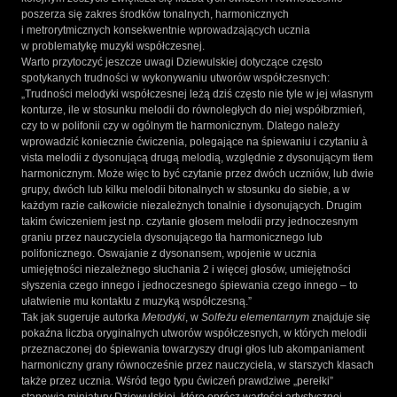
poszerza się zakres środków tonalnych, harmonicznych
i metrorytmicznych konsekwentnie wprowadzających ucznia
w problematykę muzyki współczesnej.
Warto przytoczyć jeszcze uwagi Dziewulskiej dotyczące często
spotykanych trudności w wykonywaniu utworów współczesnych:
„Trudności melodyki współczesnej leżą dziś często nie tyle w jej własnym
konturze, ile w stosunku melodii do równoległych do niej współbrzmień,
czy to w polifonii czy w ogólnym tle harmonicznym. Dlatego należy
wprowadzić koniecznie ćwiczenia, polegające na śpiewaniu i czytaniu à
vista melodii z dysonującą drugą melodią, względnie z dysonującym tłem
harmonicznym. Może więc to być czytanie przez dwóch uczniów, lub dwie
grupy, dwóch lub kilku melodii bitonalnych w stosunku do siebie, a w
każdym razie całkowicie niezależnych tonalnie i dysonujących. Drugim
takim ćwiczeniem jest np. czytanie głosem melodii przy jednoczesnym
graniu przez nauczyciela dysonującego tła harmonicznego lub
polifonicznego. Oswajanie z dysonansem, wpojenie w ucznia
umiejętności niezależnego słuchania 2 i więcej głosów, umiejętności
słyszenia czego innego i jednoczesnego śpiewania czego innego – to
ułatwienie mu kontaktu z muzyką współczesną.”
Tak jak sugeruje autorka
Metodyki
, w
Solfeżu elementarnym
znajduje się
pokaźna liczba oryginalnych utworów współczesnych, w których melodii
przeznaczonej do śpiewania towarzyszy drugi głos lub akompaniament
harmoniczny grany równocześnie przez nauczyciela, w starszych klasach
także przez ucznia. Wśród tego typu ćwiczeń prawdziwe „perełki”