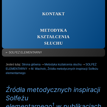
KONTAKT
METODYKA
KSZTAŁCENIA
SŁUCHU
⇠ SOLFEŻ ELEMENTARNY
Jesteś tutaj:
Strona główna
⇢
Metodyka kształcenia słuchu
⇢
SOLFEŻ
ELEMENTARNY
⇢
M. Wacholc, Źródła metodycznych inspiracji Solfeżu
elementarnego
Źródła metodycznych inspiracji
Solfeżu
1
elementarnego
w publikacjach