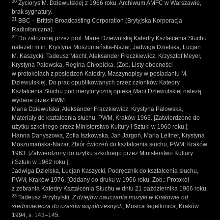
20
Życiorys M. Dziewulskiej z 1966 roku. Archiwum AMFC w Warszawie,
brak sygnatury.
21
BBC – British Broadcasting Corporation (Brytyjska Korporacja
Radiofoniczna).
22
Do założonej przez prof. Marię Dziewulską Katedry Kształcenia Słuchu
należeli m.in. Krystyna Moszumańska-Nazar, Jadwiga Dzielska, Lucjan
M. Kaszycki, Tadeusz Machl, Aleksander Fręczkiewicz, Krzysztof Meyer,
Krystyna Palowska, Regina Chłopicka. (Zob. Listy obecności
w protokółach z posiedzeń Katedry. Maszynopisy w posiadaniu M.
Dziewulskiej. Do prac opublikowanych przez członków Katedry
Kształcenia Słuchu pod merytoryczną opieką Marii Dziewulskiej należą
wydane przez PWM:
Maria Dziewulska, Aleksander Frączkiewicz, Krystyna Palowska,
Materiały do kształcenia słuchu, PWM, Kraków 1963. [Zatwierdzone do
użytku szkolnego przez Ministerstwo Kultury i Sztuki w 1960 roku.];
Hanna Danyszowa, Zofia Iszkowska, Jan Jargoń, Maria Leitner, Krystyna
Moszumańska-Nazar, Zbiór ćwiczeń do kształcenia słuchu, PWM, Kraków
1963. [Zatwierdzony do użytku szkolnego przez Ministerstwo Kultury
i Sztuki w 1962 roku.];
Jadwiga Dzielska, Lucjan Kaszycki, Podręcznik do kształcenia słuchu,
PWM, Kraków 1976. [Oddany do druku w 1966 roku. Zob.: Protokół
z zebrania Katedry Kształcenia Słuchu w dniu 21 października 1966 roku.
23
Tadeusz Przybylski,
Z dziejów nauczania muzyki w Krakowie od
średniowiecza do czasów współczesnych
, Musica Iagellonica, Kraków
1994, s. 143–145.