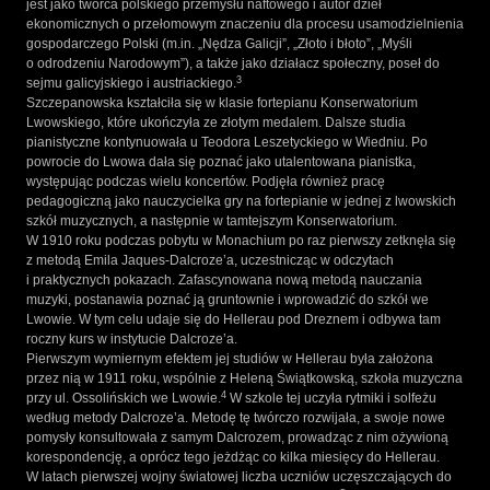
jest jako twórca polskiego przemysłu naftowego i autor dzieł
ekonomicznych o przełomowym znaczeniu dla procesu usamodzielnienia
gospodarczego Polski (m.in. „Nędza Galicji”, „Złoto i błoto”, „Myśli
o odrodzeniu Narodowym”), a także jako działacz społeczny, poseł do
3
sejmu galicyjskiego i austriackiego.
Szczepanowska kształciła się w klasie fortepianu Konserwatorium
Lwowskiego, które ukończyła ze złotym medalem. Dalsze studia
pianistyczne kontynuowała u Teodora Leszetyckiego w Wiedniu. Po
powrocie do Lwowa dała się poznać jako utalentowana pianistka,
występując podczas wielu koncertów. Podjęła również pracę
pedagogiczną jako nauczycielka gry na fortepianie w jednej z lwowskich
szkół muzycznych, a następnie w tamtejszym Konserwatorium.
W 1910 roku podczas pobytu w Monachium po raz pierwszy zetknęła się
z metodą Emila Jaques-Dalcroze’a, uczestnicząc w odczytach
i praktycznych pokazach. Zafascynowana nową metodą nauczania
muzyki, postanawia poznać ją gruntownie i wprowadzić do szkół we
Lwowie. W tym celu udaje się do Hellerau pod Dreznem i odbywa tam
roczny kurs w instytucie Dalcroze’a.
Pierwszym wymiernym efektem jej studiów w Hellerau była założona
przez nią w 1911 roku, wspólnie z Heleną Świątkowską, szkoła muzyczna
4
przy ul. Ossolińskich we Lwowie.
W szkole tej uczyła rytmiki i solfeżu
według metody Dalcroze’a. Metodę tę twórczo rozwijała, a swoje nowe
pomysły konsultowała z samym Dalcrozem, prowadząc z nim ożywioną
korespondencję, a oprócz tego jeżdżąc co kilka miesięcy do Hellerau.
W latach pierwszej wojny światowej liczba uczniów uczęszczających do