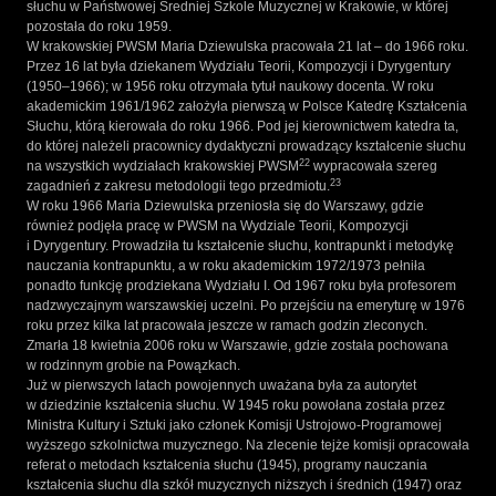
słuchu w Państwowej Średniej Szkole Muzycznej w Krakowie, w której
pozostała do roku 1959.
W krakowskiej PWSM Maria Dziewulska pracowała 21 lat – do 1966 roku.
Przez 16 lat była dziekanem Wydziału Teorii, Kompozycji i Dyrygentury
(1950–1966); w 1956 roku otrzymała tytuł naukowy docenta. W roku
akademickim 1961/1962 założyła pierwszą w Polsce Katedrę Kształcenia
Słuchu, którą kierowała do roku 1966. Pod jej kierownictwem katedra ta,
do której należeli pracownicy dydaktyczni prowadzący kształcenie słuchu
22
na wszystkich wydziałach krakowskiej PWSM
wypracowała szereg
23
zagadnień z zakresu metodologii tego przedmiotu.
W roku 1966 Maria Dziewulska przeniosła się do Warszawy, gdzie
również podjęła pracę w PWSM na Wydziale Teorii, Kompozycji
i Dyrygentury. Prowadziła tu kształcenie słuchu, kontrapunkt i metodykę
nauczania kontrapunktu, a w roku akademickim 1972/1973 pełniła
ponadto funkcję prodziekana Wydziału I. Od 1967 roku była profesorem
nadzwyczajnym warszawskiej uczelni. Po przejściu na emeryturę w 1976
roku przez kilka lat pracowała jeszcze w ramach godzin zleconych.
Zmarła 18 kwietnia 2006 roku w Warszawie, gdzie została pochowana
w rodzinnym grobie na Powązkach.
Już w pierwszych latach powojennych uważana była za autorytet
w dziedzinie kształcenia słuchu. W 1945 roku powołana została przez
Ministra Kultury i Sztuki jako członek Komisji Ustrojowo-Programowej
wyższego szkolnictwa muzycznego. Na zlecenie tejże komisji opracowała
referat o metodach kształcenia słuchu (1945), programy nauczania
kształcenia słuchu dla szkół muzycznych niższych i średnich (1947) oraz