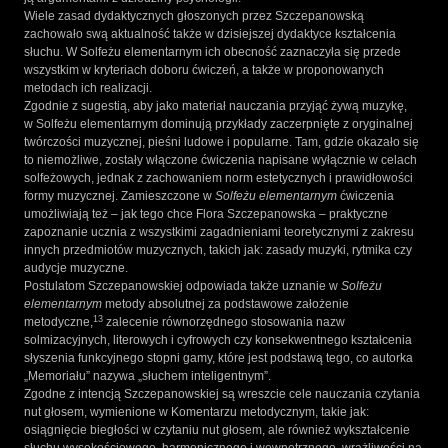
Wiele zasad dydaktycznych głoszonych przez Szczepanowską
zachowało swą aktualność także w dzisiejszej dydaktyce kształcenia
słuchu. W Solfeżu elementarnym ich obecność zaznaczyła się przede
wszystkim w kryteriach doboru ćwiczeń, a także w proponowanych
metodach ich realizacji.
Zgodnie z sugestią, aby jako materiał nauczania przyjąć żywą muzykę,
w Solfeżu elementarnym dominują przykłady zaczerpnięte z oryginalnej
twórczości muzycznej, pieśni ludowe i popularne. Tam, gdzie okazało się
to niemożliwe, zostały włączone ćwiczenia napisane wyłącznie w celach
solfeżowych, jednak z zachowaniem norm estetycznych i prawidłowości
formy muzycznej. Zamieszczone w
Solfeżu elementarnym
ćwiczenia
umożliwiają też – jak tego chce Flora Szczepanowska – praktyczne
zapoznanie ucznia z wszystkimi zagadnieniami teoretycznymi z zakresu
innych przedmiotów muzycznych, takich jak: zasady muzyki, rytmika czy
audycje muzyczne.
Postulatom Szczepanowskiej odpowiada także uznanie w
Solfeżu
elementarnym
metody absolutnej za podstawowe założenie
13
metodyczne,
zalecenie równorzędnego stosowania nazw
solmizacyjnych, literowych i cyfrowych czy konsekwentnego kształcenia
słyszenia funkcyjnego stopni gamy, które jest podstawą tego, co autorka
„Memoriału” nazywa „słuchem inteligentnym”.
Zgodne z intencją Szczepanowskiej są wreszcie cele nauczania czytania
nut głosem, wymienione w Komentarzu metodycznym, takie jak:
osiągnięcie biegłości w czytaniu nut głosem, ale również wykształcenie