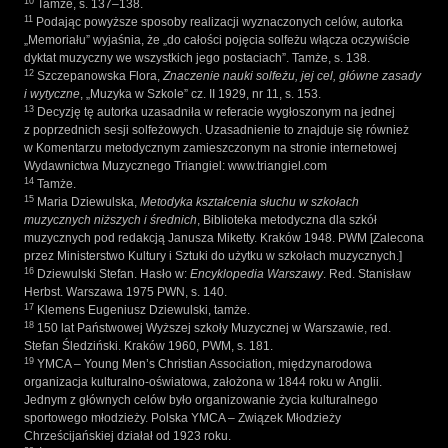
10
Tamże, s. 137–138.
11
Podając powyższe sposoby realizacji wyznaczonych celów, autorka
„Memoriału” wyjaśnia, że „do całości pojęcia solfeżu włącza oczywiście
dyktat muzyczny we wszystkich jego postaciach”. Tamże, s. 138.
12
Szczepanowska Flora,
Znaczenie nauki solfeżu, jej cel, główne zasady
i wytyczne
, „Muzyka w Szkole” cz. II 1929, nr 11, s. 153.
13
Decyzję tę autorka uzasadniła w referacie wygłoszonym na jednej
z poprzednich sesji solfeżowych. Uzasadnienie to znajduje się również
w Komentarzu metodycznym zamieszczonym na stronie internetowej
Wydawnictwa Muzycznego Triangiel: www.triangiel.com
14
Tamże.
15
Maria Dziewulska,
Metodyka kształcenia słuchu w szkołach
muzycznych niższych i średnich
, Biblioteka metodyczna dla szkół
muzycznych pod redakcją Janusza Miketty. Kraków 1948. PWM [Zalecona
przez Ministerstwo Kultury i Sztuki do użytku w szkołach muzycznych.]
16
Dziewulski Stefan. Hasło w:
Encyklopedia Warszawy
. Red. Stanisław
Herbst. Warszawa 1975 PWN, s. 140.
17
Klemens Eugeniusz Dziewulski, tamże.
18
150 lat Państwowej Wyższej szkoły Muzycznej w Warszawie, red.
Stefan Śledziński. Kraków 1960, PWM, s. 181.
19
YMCA – Young Men’s Christian Association, międzynarodowa
organizacja kulturalno-oświatowa, założona w 1844 roku w Anglii.
Jednym z głównych celów było organizowanie życia kulturalnego
sportowego młodzieży. Polska YMCA – Związek Młodzieży
Chrześcijańskiej działał od 1923 roku.