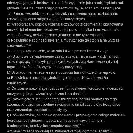
międzywojennych traktowaniu solfeżu wyłącznie jako nauki czytania nut
głosem. Cele nauczania tego przedmiotu są, jej zdaniem, następujące:
„a) Pomoc i współdziałanie w odszukaniu, stwierdzeniu, rozbudzeniu
i rozwinięciu wrodzonych zdolności muzycznych.
b) Współpraca w doprowadzeniu uczniów do zrozumienia i opanowania
muzyki, jej elementów składowych, jej praw, nie tylko teoretycznie, ale
w sposób żywy, doświadczalny (können, a nie tylko wissen),
c) Rozwinięcie zdolności myślenia muzycznego do stopnia najwyższej
10
sprawności.”
Podając powyższe cele, wskazała także sposoby ich realizacji:
„a) Słuchowe uświadomienie zasadniczych, najbardziej kardynalnych
praw rządzących muzyką, jej przyrodzonych związków i wewnętrznej
logiki – oraz środków wyrazu mowy muzycznej.
b) Uświadomienie i rozwinięcie poczucia harmonicznych związków.
c) Rozwinięcie poczucia rytmicznego i uporządkowanie wrażeń
rytmicznych.
d) Ćwiczenia sprzyjające rozbudzeniu i rozwojowi wrodzonej twórczości
muzycznej (improwizacja rytmiczna i tonalna itd.).
e) Rozwinięcie słuchu i orientacji muzycznej na tym podłożu do tego
stopnia, by uczeń swobodnie i świadomie umiał zaśpiewać to, co chce
oraz zrozumieć i zapisać to, co słyszy.
f) Doświadczalne, słuchowe opanowanie i przyswojenie całego materiału
teoretycznych studiów muzycznych (zasad muzyki, harmonii,
11
kontrapunktu, analizy, instrumentoznawstwa).”
Artykuły Szczepanowskiej są świadectwem jej ogromnej erudycji,