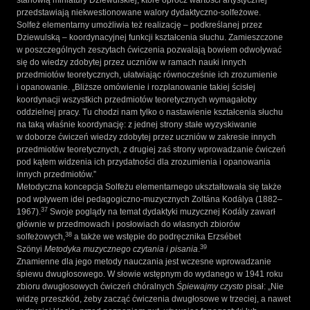
stanowią miniatury Dziewulskiej, które oprócz wartości artystycznej
przedstawiają niekwestionowane walory dydaktyczno-solfeżowe.
Solfeż elementarny umożliwia też realizację – podkreślanej przez
Dziewulską – koordynacyjnej funkcji kształcenia słuchu. Zamieszczone
w poszczególnych zeszytach ćwiczenia pozwalają bowiem odwoływać
się do wiedzy zdobytej przez uczniów w ramach nauki innych
przedmiotów teoretycznych, ułatwiając równocześnie ich zrozumienie
i opanowanie. „Bliższe omówienie i rozplanowanie takiej ścisłej
koordynacji wszystkich przedmiotów teoretycznych wymagałoby
oddzielnej pracy. Tu chodzi nam tylko o nastawienie kształcenia słuchu
na taką właśnie koordynację: z jednej strony stałe wyzyskiwanie
w doborze ćwiczeń wiedzy zdobytej przez uczniów w zakresie innych
przedmiotów teoretycznych, z drugiej zaś strony wprowadzanie ćwiczeń
pod kątem widzenia ich przydatności dla zrozumienia i opanowania
innych przedmiotów.”
Metodyczna koncepcja Solfeżu elementarnego ukształtowała się także
pod wpływem idei pedagogiczno-muzycznych Zoltána Kodálya (1882–
37
1967).
Swoje poglądy na temat dydaktyki muzycznej Kodály zawarł
głównie w przedmowach i posłowiach do własnych zbiorów
38
solfeżowych,
a także we wstępie do podręcznika Erzsébet
39
Szönyi
Metodyka muzycznego czytania i pisania
.
Znamienne dla jego metody nauczania jest wczesne wprowadzanie
śpiewu dwugłosowego. W słowie wstępnym do wydanego w 1941 roku
zbioru dwugłosowych ćwiczeń chóralnych
Śpiewajmy czysto
pisał: „Nie
widzę przeszkód, żeby zacząć ćwiczenia dwugłosowe w trzeciej, a nawet