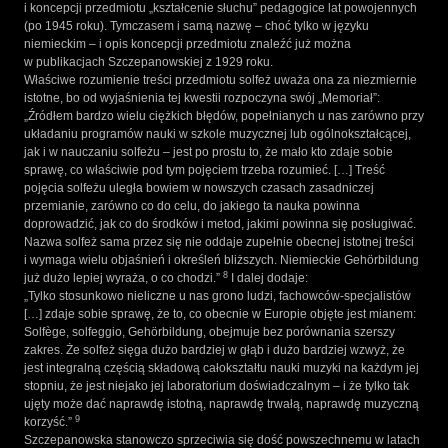
i koncepcji przedmiotu „kształcenie słuchu” pedagogice lat powojennych
(po 1945 roku). Tymczasem i samą nazwę – choć tylko w języku
niemieckim – i opis koncepcji przedmiotu znaleźć już można
w publikacjach Szczepanowskiej z 1929 roku.
Właściwe rozumienie treści przedmiotu solfeż uważa ona za niezmiernie
istotne, bo od wyjaśnienia tej kwestii rozpoczyna swój „Memoriał”:
„Źródłem bardzo wielu ciężkich błędów, popełnianych u nas zarówno przy
układaniu programów nauki w szkole muzycznej lub ogólnokształcącej,
jak i w nauczaniu solfeżu – jest po prostu to, że mało kto zdaje sobie
sprawę, co właściwie pod tym pojęciem trzeba rozumieć. […] Treść
pojęcia solfeżu uległa bowiem w nowszych czasach zasadniczej
przemianie, zarówno co do celu, do jakiego ta nauka powinna
doprowadzić, jak co do środków i metod, jakimi powinna się posługiwać.
Nazwa solfeż sama przez się nie oddaje zupełnie obecnej istotnej treści
i wymaga wielu objaśnień i określeń bliższych. Niemieckie Gehörbildung
8
już dużo lepiej wyraża, o co chodzi.”
I dalej dodaje:
„Tylko stosunkowo nieliczne u nas grono ludzi, fachowców-specjalistów
[…] zdaje sobie sprawę, że to, co obecnie w Europie objęte jest mianem:
Solfège, solfeggio, Gehörbildung, obejmuje bez porównania szerszy
zakres. Że solfeż sięga dużo bardziej w głąb i dużo bardziej wzwyż, że
jest integralną częścią składową całokształtu nauki muzyki na każdym jej
stopniu, że jest niejako jej laboratorium doświadczalnym – i że tylko tak
ujęty może dać naprawdę istotną, naprawdę trwałą, naprawdę muzyczną
9
korzyść.”
Szczepanowska stanowczo sprzeciwia się dość powszechnemu w latach