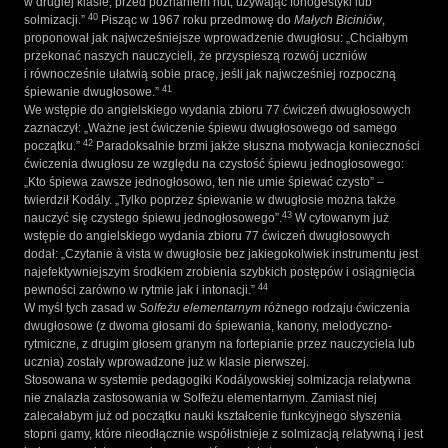
w drugiej klasie, przed poznaniem nut, używając fonogestyki lub
40
solmizacji.”
Pisząc w 1967 roku przedmowę do
Małych Biciniów
,
proponował jak najwcześniejsze wprowadzenie dwugłosu: „Chciałbym
przekonać naszych nauczycieli, że przyspieszą rozwój uczniów
i równocześnie ułatwią sobie pracę, jeśli jak najwcześniej rozpoczną
41
śpiewanie dwugłosowe.”
We wstępie do angielskiego wydania zbioru 77 ćwiczeń dwugłosowych
zaznaczył: „Ważne jest ćwiczenie śpiewu dwugłosowego od samego
42
początku.”
Paradoksalnie brzmi jakże słuszna motywacja konieczności
ćwiczenia dwugłosu ze względu na czystość śpiewu jednogłosowego:
„Kto śpiewa zawsze jednogłosowo, ten nie umie śpiewać czysto” –
twierdził Kodály. „Tylko poprzez śpiewanie w dwugłosie można także
43
nauczyć się czystego śpiewu jednogłosowego”.
W cytowanym już
wstępie do angielskiego wydania zbioru 77 ćwiczeń dwugłosowych
dodał: „Czytanie à vista w dwugłosie bez jakiegokolwiek instrumentu jest
najefektywniejszym środkiem zrobienia szybkich postępów i osiągnięcia
44
pewności zarówno w rytmie jak i intonacji.”
W myśl tych zasad w
Solfeżu elementarnym
różnego rodzaju ćwiczenia
dwugłosowe (z dwoma głosami do śpiewania, kanony, melodyczno-
rytmiczne, z drugim głosem granym na fortepianie przez nauczyciela lub
ucznia) zostały wprowadzone już w klasie pierwszej.
Stosowana w systemie pedagogiki Kodályowskiej solmizacja relatywna
nie znalazła zastosowania w Solfeżu elementarnym. Zamiast niej
zalecałabym już od początku nauki kształcenie funkcyjnego słyszenia
stopni gamy, które nieodłącznie współistnieje z solmizacją relatywną i jest