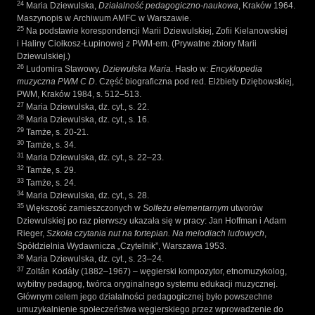
24
Maria Dziewulska,
Działalność pedagogiczno-naukowa
, Kraków 1964.
Maszynopis w Archiwum AMFC w Warszawie.
25
Na podstawie korespondencji Marii Dziewulskiej, Zofii Kielanowskiej
i Haliny Ciołkosz-Łupinowej z PWM-em. (Prywatne zbiory Marii
Dziewulskiej.)
26
Ludomira Stawowy,
Dziewulska Maria
. Hasło w:
Encyklopedia
muzyczna PWM C D
. Część biograficzna pod red. Elżbiety Dziębowskiej,
PWM, Kraków 1984, s. 512–513.
27
Maria Dziewulska, dz. cyt., s. 22.
28
Maria Dziewulska, dz. cyt., s. 16.
29
Tamże, s. 20-21.
30
Tamże, s. 34.
31
Maria Dziewulska, dz. cyt., s. 22–23.
32
Tamże, s. 29.
33
Tamże, s. 24.
34
Maria Dziewulska, dz. cyt., s. 28.
35
Większość zamieszczonych w
Solfeżu elementarnym
utworów
Dziewulskiej po raz pierwszy ukazała się w pracy: Jan Hoffman i Adam
Rieger,
Szkoła czytania nut na fortepian
. Na melodiach ludowych
,
Spółdzielnia Wydawnicza „Czytelnik”, Warszawa 1953.
36
Maria Dziewulska, dz. cyt., s. 23–24.
37
Zoltán Kodály (1882–1967) – węgierski kompozytor, etnomuzykolog,
wybitny pedagog, twórca oryginalnego systemu edukacji muzycznej.
Głównym celem jego działalności pedagogicznej było powszechne
umuzykalnienie społeczeństwa węgierskiego przez wprowadzenie do