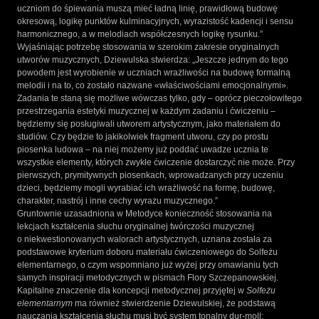
uczniom do śpiewania muszą mieć ładną linię, prawidłową budowę
okresową, logikę punktów kulminacyjnych, wyrazistość kadencji i sensu
harmonicznego, a w melodiach współczesnych logikę rysunku.”
Wyjaśniając potrzebę stosowania w szerokim zakresie oryginalnych
utworów muzycznych, Dziewulska stwierdza: „Jeszcze jednym do tego
powodem jest wyrobienie w uczniach wrażliwości na budowę formalną
melodii i na to, co zostało nazwane «właściwościami emocjonalnymi».
Zadania te staną się możliwe wówczas tylko, gdy – oprócz pieczołowitego
przestrzegania estetyki muzycznej w każdym zadaniu i ćwiczeniu –
będziemy się posługiwali utworem artystycznym, jako materiałem do
studiów. Czy będzie to jakikolwiek fragment utworu, czy po prostu
piosenka ludowa – na niej możemy już poddać uwadze ucznia te
wszystkie elementy, których zwykłe ćwiczenie dostarczyć nie może. Przy
pierwszych, prymitywnych piosenkach, wprowadzanych przy uczeniu
dzieci, będziemy mogli wyrabiać ich wrażliwość na formę, budowę,
charakter, nastrój i inne cechy wyrazu muzycznego.”
Gruntownie uzasadniona w Metodyce konieczność stosowania na
lekcjach kształcenia słuchu oryginalnej twórczości muzycznej
o niekwestionowanych walorach artystycznych, uznana została za
podstawowe kryterium doboru materiału ćwiczeniowego do Solfeżu
elementarnego, o czym wspomniano już wyżej przy omawianiu tych
samych inspiracji metodycznych w pismach Flory Szczepanowskiej.
Kapitalne znaczenie dla koncepcji metodycznej przyjętej w
Solfeżu
elementarnym
ma również stwierdzenie Dziewulskiej, że podstawą
nauczania kształcenia słuchu musi być system tonalny dur-moll: