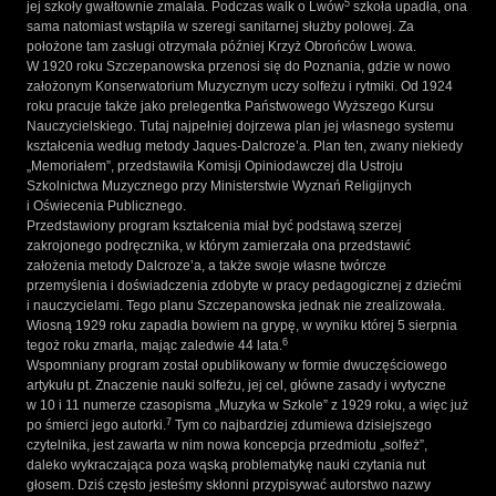
5
jej szkoły gwałtownie zmalała. Podczas walk o Lwów
szkoła upadła, ona
sama natomiast wstąpiła w szeregi sanitarnej służby polowej. Za
położone tam zasługi otrzymała później Krzyż Obrońców Lwowa.
W 1920 roku Szczepanowska przenosi się do Poznania, gdzie w nowo
założonym Konserwatorium Muzycznym uczy solfeżu i rytmiki. Od 1924
roku pracuje także jako prelegentka Państwowego Wyższego Kursu
Nauczycielskiego. Tutaj najpełniej dojrzewa plan jej własnego systemu
kształcenia według metody Jaques-Dalcroze’a. Plan ten, zwany niekiedy
„Memoriałem”, przedstawiła Komisji Opiniodawczej dla Ustroju
Szkolnictwa Muzycznego przy Ministerstwie Wyznań Religijnych
i Oświecenia Publicznego.
Przedstawiony program kształcenia miał być podstawą szerzej
zakrojonego podręcznika, w którym zamierzała ona przedstawić
założenia metody Dalcroze’a, a także swoje własne twórcze
przemyślenia i doświadczenia zdobyte w pracy pedagogicznej z dziećmi
i nauczycielami. Tego planu Szczepanowska jednak nie zrealizowała.
Wiosną 1929 roku zapadła bowiem na grypę, w wyniku której 5 sierpnia
6
tegoż roku zmarła, mając zaledwie 44 lata.
Wspomniany program został opublikowany w formie dwuczęściowego
artykułu pt. Znaczenie nauki solfeżu, jej cel, główne zasady i wytyczne
w 10 i 11 numerze czasopisma „Muzyka w Szkole” z 1929 roku, a więc już
7
po śmierci jego autorki.
Tym co najbardziej zdumiewa dzisiejszego
czytelnika, jest zawarta w nim nowa koncepcja przedmiotu „solfeż”,
daleko wykraczająca poza wąską problematykę nauki czytania nut
głosem. Dziś często jesteśmy skłonni przypisywać autorstwo nazwy