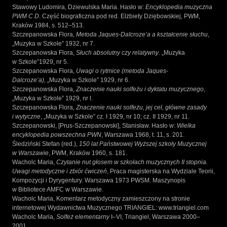
Stawowy Ludomira, Dziewulska Maria. Hasło w:
Encyklopedia muzyczna
PWM C D
. Część biograficzna pod red. Elżbiety Dziębowskiej, PWM,
Kraków 1984, s. 512–513.
Szczepanowska Flora,
Metoda Jaques-DaIcroze’a a kształcenie słuchu
,
„Muzyka w Szkole” 1932, nr 7.
Szczepanowska Flora,
Słuch absolutny czy relatywny
. „Muzyka
w Szkole”1929, nr 5.
Szczepanowska Flora,
Uwagi o rytmice (metoda Jaques-
Dalcroze’a),
„Muzyka w Szkole” 1929, nr 6.
Szczepanowska Flora,
Znaczenie nauki solfeżu i dyktatu muzycznego
,
„Muzyka w Szkole” 1929, nr l.
Szczepanowska Flora,
Znaczenie nauki solfeżu, jej cel, główne zasady
i wytyczne
, „Muzyka w Szkole” cz. I 1929, nr 10; cz. II 1929, nr 11.
Szczepanowski, [Prus-Szczepanowski], Stanisław. Hasło w:
Wielka
encyklopedia powszechna PWN
, Warszawa 1968, t. 11, s. 201.
Śledziński Stefan (red.),
150 lat Państwowej Wyższej szkoły Muzycznej
w Warszawie
, PWM, Kraków 1960, s. 181.
Wacholc Maria,
Czytanie nut głosem w szkołach muzycznych II stopnia.
Uwagi metodyczne i zbiór ćwiczeń
, Praca magisterska na Wydziale Teorii,
Kompozycji i Dyrygentury. Warszawa 1973 PWSM. Maszynopis
w Bibliotece AMFC w Warszawie.
Wacholc Maria, Komentarz metodyczny zamieszczony na stronie
internetowej Wydawnictwa Muzycznego TRIANGIEL: www.triangiel.com
Wacholc Maria,
Solfeż elementarny
I–VI, Triangiel, Warszawa 2000–
2001.