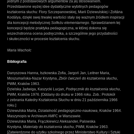
jednym z podstawowych argumentów za jej stosowaniem.
Przedstawione wyżej idee dydaktyczne wybitnych pedagogów
kształcenia słuchu: Flory Szczepanowskiej, Marii Dziewulskiej i Zoltána
Kodálya, dzięki swej trwałej wartości stały się ważnym źródłem inspiracji
dla koncepcji metodycznej
Solfeżu elementarnego
. Sprawdzianem tej
koncepcji będzie praktyka pedagogiczna, w której dokona się
wszechstronna ocena podręcznika, a szczególnie jego przydatności
i skuteczności w procesie kształcenia słuchu.
Maria Wacholc
Bibliografia
Danyszowa Hanna, Iszkowska Zofia, Jargoń Jan, Leitner Maria,
Moszumańska-Nazar Krystyna,
Zbiór ćwiczeń do kształcenia słuchu
,
PWM, Kraków 1963.
Dzielska Jadwiga, Kaszycki Lucjan,
Podręcznik do kształcenia słuchu
,
PWM, Kraków 1976. [Oddany do druku w 1966 roku. Zob.: Protokół
z zebrania Katedry Kształcenia Słuchu w dniu 21 października 1966
roku.]
Dziewulska Maria,
Działalność pedagogiczno-naukowa
, Kraków 1964.
Maszynopis w Archiwum AMFC w Warszawie.
Dziewulska Maria, Frączkiewicz Aleksander, Palowska
Krystyna,
Materiały do kształcenia słuchu
, PWM, Kraków 1963.
[Zatwierdzone do użytku szkolnego przez Ministerstwo Kultury i Sztuki