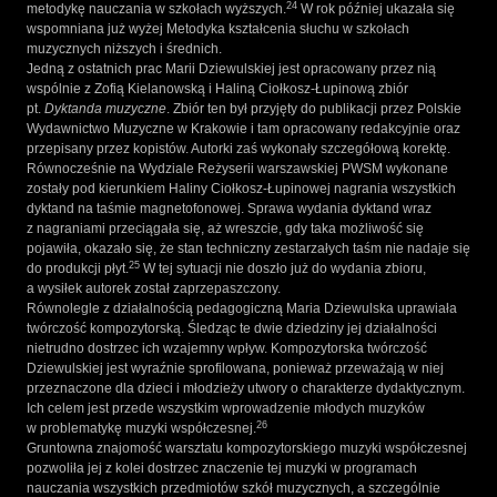
24
metodykę nauczania w szkołach wyższych.
W rok później ukazała się
wspomniana już wyżej Metodyka kształcenia słuchu w szkołach
muzycznych niższych i średnich.
Jedną z ostatnich prac Marii Dziewulskiej jest opracowany przez nią
wspólnie z Zofią Kielanowską i Haliną Ciołkosz-Łupinową zbiór
pt.
Dyktanda muzyczne
. Zbiór ten był przyjęty do publikacji przez Polskie
Wydawnictwo Muzyczne w Krakowie i tam opracowany redakcyjnie oraz
przepisany przez kopistów. Autorki zaś wykonały szczegółową korektę.
Równocześnie na Wydziale Reżyserii warszawskiej PWSM wykonane
zostały pod kierunkiem Haliny Ciołkosz-Łupinowej nagrania wszystkich
dyktand na taśmie magnetofonowej. Sprawa wydania dyktand wraz
z nagraniami przeciągała się, aż wreszcie, gdy taka możliwość się
pojawiła, okazało się, że stan techniczny zestarzałych taśm nie nadaje się
25
do produkcji płyt.
W tej sytuacji nie doszło już do wydania zbioru,
a wysiłek autorek został zaprzepaszczony.
Równolegle z działalnością pedagogiczną Maria Dziewulska uprawiała
twórczość kompozytorską. Śledząc te dwie dziedziny jej działalności
nietrudno dostrzec ich wzajemny wpływ. Kompozytorska twórczość
Dziewulskiej jest wyraźnie sprofilowana, ponieważ przeważają w niej
przeznaczone dla dzieci i młodzieży utwory o charakterze dydaktycznym.
Ich celem jest przede wszystkim wprowadzenie młodych muzyków
26
w problematykę muzyki współczesnej.
Gruntowna znajomość warsztatu kompozytorskiego muzyki współczesnej
pozwoliła jej z kolei dostrzec znaczenie tej muzyki w programach
nauczania wszystkich przedmiotów szkół muzycznych, a szczególnie