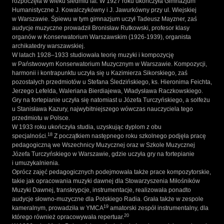
rozpoczęła w wieku siedmiu lat. W 1927 roku ukończyła Gimnazjum
Humanistyczne J. Kowalczykówny i J. Jawurkówny przy ul. Wiejskiej
w Warszawie. Śpiewu w tym gimnazjum uczył Tadeusz Mayzner, zaś
audycje muzyczne prowadził Bronisław Rutkowski, profesor klasy
organów w Konserwatorium Warszawskim (1926-1939), organista
archikatedry warszawskiej.
W latach 1928–1933 studiowała teorię muzyki i kompozycję
w Państwowym Konserwatorium Muzycznym w Warszawie. Kompozycji,
harmonii i kontrapunktu uczyła się u Kazimierza Sikorskiego, zaś
pozostałych przedmiotów u Stefana Śledzińskiego, ks. Hieronima Feichta,
Jerzego Lefelda, Waleriana Bierdiajewa, Władysława Raczkowskiego.
Gry na fortepianie uczyła się natomiast u Józefa Turczyńskiego, a solfeżu
u Stanisława Kazury, najwybitniejszego wówczas nauczyciela tego
przedmiotu w Polsce.
W 1933 roku ukończyła studia, uzyskując dyplom z obu
18
specjalności.
Z początkiem następnego roku szkolnego podjęła pracę
pedagogiczną we Wszechnicy Muzycznej oraz w Szkole Muzycznej
Józefa Turczyńskiego w Warszawie, gdzie uczyła gry na fortepianie
i umuzykalnienia.
Oprócz zajęć pedagogicznych podejmowała także prace kompozytorskie,
takie jak opracowania muzyki dawnej dla Stowarzyszenia Miłośników
Muzyki Dawnej, transkrypcje, instrumentacje, realizowała ponadto
audycje słowno-muzyczne dla Polskiego Radia. Grała także w zespole
19
kameralnym, prowadziła w YMCA
amatorski zespół instrumentalny, dla
20
którego również opracowywała repertuar.