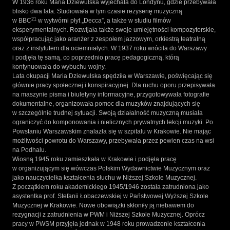
W 1936 roku Maria Dziewulska wyjechała do Londynu, gdzie przebywała
blisko dwa lata. Studiowała w tym czasie reżyserię muzyczną
21
w BBC
w wytwórni płyt „Decca”, a także w studiu filmów
eksperymentalnych. Rozwijała także swoje umiejętności kompozytorskie,
współpracując jako aranżer z zespołem jazzowym, orkiestrą teatralną
oraz z instytutem dla ociemniałych. W 1937 roku wróciła do Warszawy
i podjęła tę samą, co poprzednio pracę pedagogiczną, którą
kontynuowała do wybuchu wojny.
Lata okupacji Maria Dziewulska spędziła w Warszawie, poświęcając się
głównie pracy społecznej i konspiracyjnej. Dla ruchu oporu przepisywała
na maszynie pisma i biuletyny informacyjne, przygotowywała fotografie
dokumentalne, organizowała pomoc dla muzyków znajdujących się
w szczególnie trudnej sytuacji. Swoją działalność muzyczną musiała
ograniczyć do komponowania i nielicznych prywatnych lekcji muzyki. Po
Powstaniu Warszawskim znalazła się w szpitalu w Krakowie. Nie mając
możliwości powrotu do Warszawy, przebywała przez pewien czas na wsi
na Podhalu.
Wiosną 1945 roku zamieszkała w Krakowie i podjęła pracę
w organizującym się wówczas Polskim Wydawnictwie Muzycznym oraz
jako nauczycielka kształcenia słuchu w Niższej Szkole Muzycznej.
Z początkiem roku akademickiego 1945/1946 została zatrudniona jako
asystentka prof. Stefanii Łobaczewskiej w Państwowej Wyższej Szkole
Muzycznej w Krakowie. Nowe obowiązki skłoniły ją niebawem do
rezygnacji z zatrudnienia w PWM i Niższej Szkole Muzycznej. Oprócz
pracy w PWSM przyjęła jednak w 1948 roku prowadzenie kształcenia