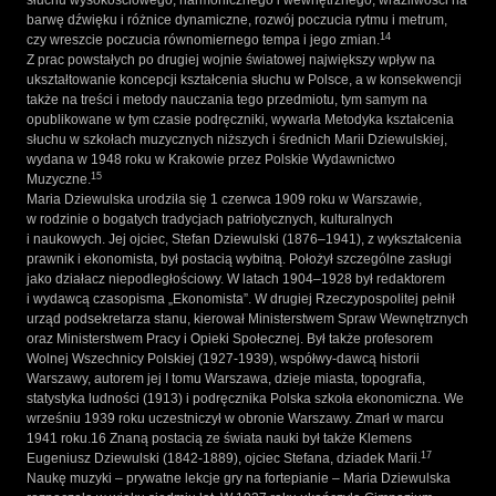
słuchu wysokościowego, harmonicznego i wewnętrznego, wrażliwości na
barwę dźwięku i różnice dynamiczne, rozwój poczucia rytmu i metrum,
14
czy wreszcie poczucia równomiernego tempa i jego zmian.
Z prac powstałych po drugiej wojnie światowej największy wpływ na
ukształtowanie koncepcji kształcenia słuchu w Polsce, a w konsekwencji
także na treści i metody nauczania tego przedmiotu, tym samym na
opublikowane w tym czasie podręczniki, wywarła Metodyka kształcenia
słuchu w szkołach muzycznych niższych i średnich Marii Dziewulskiej,
wydana w 1948 roku w Krakowie przez Polskie Wydawnictwo
15
Muzyczne.
Maria Dziewulska urodziła się 1 czerwca 1909 roku w Warszawie,
w rodzinie o bogatych tradycjach patriotycznych, kulturalnych
i naukowych. Jej ojciec, Stefan Dziewulski (1876–1941), z wykształcenia
prawnik i ekonomista, był postacią wybitną. Położył szczególne zasługi
jako działacz niepodległościowy. W latach 1904–1928 był redaktorem
i wydawcą czasopisma „Ekonomista”. W drugiej Rzeczypospolitej pełnił
urząd podsekretarza stanu, kierował Ministerstwem Spraw Wewnętrznych
oraz Ministerstwem Pracy i Opieki Społecznej. Był także profesorem
Wolnej Wszechnicy Polskiej (1927-1939), współwy-dawcą historii
Warszawy, autorem jej I tomu Warszawa, dzieje miasta, topografia,
statystyka ludności (1913) i podręcznika Polska szkoła ekonomiczna. We
wrześniu 1939 roku uczestniczył w obronie Warszawy. Zmarł w marcu
1941 roku.16 Znaną postacią ze świata nauki był także Klemens
17
Eugeniusz Dziewulski (1842-1889), ojciec Stefana, dziadek Marii.
Naukę muzyki – prywatne lekcje gry na fortepianie – Maria Dziewulska