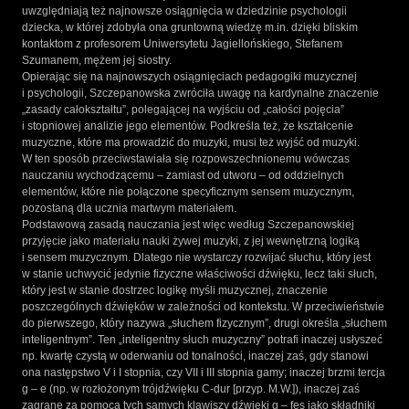
uwzględniają też najnowsze osiągnięcia w dziedzinie psychologii
dziecka, w której zdobyła ona gruntowną wiedzę m.in. dzięki bliskim
kontaktom z profesorem Uniwersytetu Jagiellońskiego, Stefanem
Szumanem, mężem jej siostry.
Opierając się na najnowszych osiągnięciach pedagogiki muzycznej
i psychologii, Szczepanowska zwróciła uwagę na kardynalne znaczenie
„zasady całokształtu”, polegającej na wyjściu od „całości pojęcia”
i stopniowej analizie jego elementów. Podkreśla też, że kształcenie
muzyczne, które ma prowadzić do muzyki, musi też wyjść od muzyki.
W ten sposób przeciwstawiała się rozpowszechnionemu wówczas
nauczaniu wychodzącemu – zamiast od utworu – od oddzielnych
elementów, które nie połączone specyficznym sensem muzycznym,
pozostaną dla ucznia martwym materiałem.
Podstawową zasadą nauczania jest więc według Szczepanowskiej
przyjęcie jako materiału nauki żywej muzyki, z jej wewnętrzną logiką
i sensem muzycznym. Dlatego nie wystarczy rozwijać słuchu, który jest
w stanie uchwycić jedynie fizyczne właściwości dźwięku, lecz taki słuch,
który jest w stanie dostrzec logikę myśli muzycznej, znaczenie
poszczególnych dźwięków w zależności od kontekstu. W przeciwieństwie
do pierwszego, który nazywa „słuchem fizycznym”, drugi określa „słuchem
inteligentnym”. Ten „inteligentny słuch muzyczny” potrafi inaczej usłyszeć
np. kwartę czystą w oderwaniu od tonalności, inaczej zaś, gdy stanowi
ona następstwo V i I stopnia, czy VII i III stopnia gamy; inaczej brzmi tercja
g – e (np. w rozłożonym trójdźwięku C-dur [przyp. M.W.]), inaczej zaś
zagrane za pomocą tych samych klawiszy dźwięki g – fes jako składniki