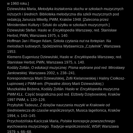
w 1960 roku.]
Dziewulska Maria,
Metodyka kształcenia słuchu w szkołach muzycznych
niższych i średnich
. Biblioteka metodyczna dla szkół muzycznych pod
redakcją Janusza Miketty, PWM, Kraków 1948. [Zalecona przez
Ministerstwo Kultury i Sztuki do użytku w szkołach muzycznych.]
Dziewulski Stefan. Hasło w:
Encyklopedia Warszawy
, red. Stanisław
Herbst, PWN, Warszawa 1975, s. 140.
Hoffman Jan i Rieger Adam,
Szkoła czytania nut na fortepian. Na
melodiach ludowych
, Spółdzielnia Wydawnicza „Czytelnik”, Warszawa
1953.
Klemens Eugeniusz Dziewulski, Hasło w:
Encyklopedia Warszawy
, red.
Stanisław Herbst, PWN, Warszawa 1975, s. 140.
Kodály Zoltán,
O edukacji muzycznej. Pisma wybrane pod red. Mirosławy
Jankowskiej
. Warszawa 2002, s. 238–241.
Korespondencja Marii Dziewulskiej, Zofii Kielanowskiej i Haliny Ciołkosz-
Łupinowej z PWM-em. (Prywatne zbiory Marii Dziewulskiej.)
Muszkalska Bożena, Kodály Zoltán. Hasło w:
Encyklopedia muzyczna
PWM KLŁ
. Część biograficzna pod red. Elżbiety Dziębowskiej. Kraków
1997 PWM, s. 120–126.
Przybylski Tadeusz,
Z dziejów nauczania muzyki w Krakowie od
średniowiecza do czasów współczesnych
, Musica Iagellonica, Kraków
1994, s. 143–145.
Przychodzińska-Kaciczak Maria,
Polskie koncepcje powszechnego
wychowania muzycznego. Tradycje-współczesność
, WSiP, Warszawa
1979, s. 66–68.