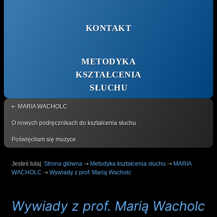
KONTAKT
METODYKA
KSZTAŁCENIA
SŁUCHU
⇠ MARIA WACHOLC
O nowych podręcznikach do kształcenia słuchu
Poświęciłam się muzyce
Jesteś tutaj:
Strona główna
⇢
Metodyka kształcenia słuchu
⇢
MARIA
WACHOLC
⇢
Wywiady z prof. Marią Wacholc
Wywiady z prof. Marią Wacholc