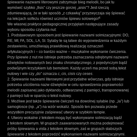
śpiewanie nazwami literowymi zatrzymuje bieg melodii, bo jak tu
wymówić szybko „fisis” czy jeszcze gorzej „aisis”? Jest rzeczą
zdumiewającą, że w taki sposób „z czkawką” przyzwyczaja się śpiewać
4
na lekcjach solfeżu również uczniów śpiewu solowego!
We własnej praktyce pedagogicznej przyjęłam następujące zasady
wyboru sposobu czytania nut:
1. Podstawowym sposobem jest śpiewanie nazwami solmizacyjnymi: DO,
RE, MI, FA, SOL, LA, SI. Sylaby te są łatwe do wypowiedzenia w każdym
zestawieniu, umożliwiają prawidłową realizację oznaczeń
artykulacyjnych i – co bardzo ważne – muzykalne wykonanie ćwiczenia.
Przy śpiewie z nut nie istnieje potrzeba zaznaczania odrębnymi nazwami
dźwięków notowanych bez znaku chromatycznego, z pojedynczym bądź
podwójnym krzyżykiem lub bemolem. Każdy uczeń ma przed sobą tekst
nutowy i wie czy „do” oznacza
c
,
cis
,
cisis
czy
ceses
.
2. Śpiewanie nazwami literowymi jest przydatne wówczas, gdy istnieje
potrzeba uściślenia nazw dźwięków w celu sprawdzenia poprawności
melodii zapisanej jako dyktando, odtwarzanej z pamięci, transponowanej
z pamięci lub w oparciu o tekst nutowy.
3. Możliwe jest także śpiewanie ćwiczeń na dowolnej sylabie (np. „la”) lub
samogłosce (np. „a”) na wzór wokaliz. Sposób ten pozwala przede
wszystkim precyzyjnie zaśpiewać utwory w szybkim tempie.
4. Utwory wokalne z tekstem mogą być wykonywane solmizacją bądź
z tekstem słownym. W grupach zaawansowanych można podejmować
próby śpiewania a vista z tekstem słownym, zaś w grupach słabszych
śpiewanie z tekstem poprzedzić wykonaniem nazwami solmizacyjnymi.