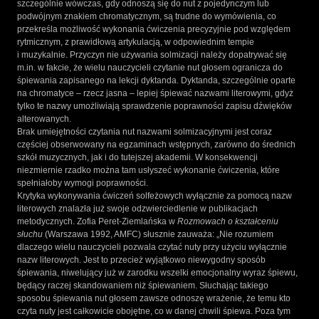
szczególnie wówczas, gdy odnoszą się do nut z pojedynczym lub
podwójnym znakiem chromatycznym, są trudne do wymówienia, co
przekreśla możliwość wykonania ćwiczenia precyzyjnie pod względem
rytmicznym, z prawidłową artykulacją, w odpowiednim tempie
i muzykalnie. Przyczyn nie używania solmizacji należy dopatrywać się
m.in. w fakcie, że wielu nauczycieli czytanie nut głosem ogranicza do
śpiewania zapisanego na lekcji dyktanda. Dyktanda, szczególnie oparte
na chromatyce – rzecz jasna – lepiej śpiewać nazwami literowymi, gdyż
tylko te nazwy umożliwiają sprawdzenie poprawności zapisu dźwięków
alterowanych.
Brak umiejętności czytania nut nazwami solmizacyjnymi jest coraz
częściej obserwowany na egzaminach wstępnych, zarówno do średnich
szkół muzycznych, jak i do tutejszej akademii. W konsekwencji
niezmiernie rzadko można tam usłyszeć wykonanie ćwiczenia, które
spełniałoby wymogi poprawności.
Krytyka wykonywania ćwiczeń solfeżowych wyłącznie za pomocą nazw
literowych znalazła już swoje odzwierciedlenie w publikacjach
metodycznych. Zofia Peret-Ziemlańska w
Rozmowach o kształceniu
słuchu
(Warszawa 1992, AMFC) słusznie zauważa: „Nie rozumiem
dlaczego wielu nauczycieli pozwala czytać nuty przy użyciu wyłącznie
nazw literowych. Jest to przecież wyjątkowo niewygodny sposób
śpiewania, niwelujący już w zarodku wszelki emocjonalny wyraz śpiewu,
będący raczej skandowaniem niż śpiewaniem. Słuchając takiego
sposobu śpiewania nut głosem zawsze odnoszę wrażenie, że temu kto
czyta nuty jest całkowicie obojętne, co w danej chwili śpiewa. Poza tym