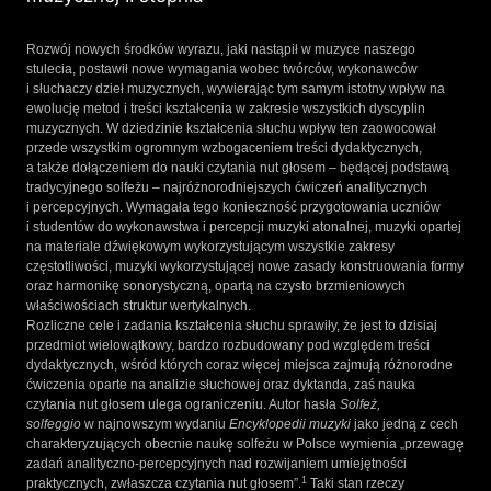
Rozwój nowych środków wyrazu, jaki nastąpił w muzyce naszego
stulecia, postawił nowe wymagania wobec twórców, wykonawców
i słuchaczy dzieł muzycznych, wywierając tym samym istotny wpływ na
ewolucję metod i treści kształcenia w zakresie wszystkich dyscyplin
muzycznych. W dziedzinie kształcenia słuchu wpływ ten zaowocował
przede wszystkim ogromnym wzbogaceniem treści dydaktycznych,
a także dołączeniem do nauki czytania nut głosem – będącej podstawą
tradycyjnego solfeżu – najróżnorodniejszych ćwiczeń analitycznych
i percepcyjnych. Wymagała tego konieczność przygotowania uczniów
i studentów do wykonawstwa i percepcji muzyki atonalnej, muzyki opartej
na materiale dźwiękowym wykorzystującym wszystkie zakresy
częstotliwości, muzyki wykorzystującej nowe zasady konstruowania formy
oraz harmonikę sonorystyczną, opartą na czysto brzmieniowych
właściwościach struktur wertykalnych.
Rozliczne cele i zadania kształcenia słuchu sprawiły, że jest to dzisiaj
przedmiot wielowątkowy, bardzo rozbudowany pod względem treści
dydaktycznych, wśród których coraz więcej miejsca zajmują różnorodne
ćwiczenia oparte na analizie słuchowej oraz dyktanda, zaś nauka
czytania nut głosem ulega ograniczeniu. Autor hasła
Solfeż,
solfeggio
w najnowszym wydaniu
Encyklopedii muzyki
jako jedną z cech
charakteryzujących obecnie naukę solfeżu w Polsce wymienia „przewagę
zadań analityczno-percepcyjnych nad rozwijaniem umiejętności
1
praktycznych, zwłaszcza czytania nut głosem”.
Taki stan rzeczy