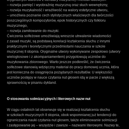
– rozwija pamięć i wyobraźnię muzyczną oraz słuch wewnętrzny,
– rozwija muzykalność i wrażliwość na walory estetyczne utworu,
– umożliwia poznanie cech stylistycznych właściwych dla twórczości
poszczególnych kompozytorów, epok historycznych czy folkloru
muzycznego,
– rozwija zamiłowanie do muzyki.
Ćwiczenia solfeżowe umożliwiają wreszcie utrwalenie wiadomości
z zasad muzyki, są podstawą korelacji kształcenia słuchu z innymi
praktycznymi i teoretycznymi przedmiotami nauczania w szkole
muzycznej II stopnia. Oryginalne utwory wykonywane zespołowo (utwory
wielogłosowe i z akompaniamentem) przygotowują uczniów do
muzykowania zbiorowego. Warto jeszcze podkreślić, że ćwiczenia
solfeżowe stanowią wdzięczny materiał do pracy domowej ucznia, która
jest konieczna do osiągnięcia pożądanych rezultatów. U większości
uczniów postępy w nauce czytania nut głosem idą w parze z większą
sprawnością w pisaniu dyktand.
O stosowaniu solmizacyjnych i literowych nazw nut
W ciągu ostatnich lat obserwuje się w realizacji kształcenia słuchu
w szkołach muzycznych II stopnia, obok wspomnianej już tendencji do
ograniczania nauki czytania nut głosem, także eliminowanie solmizacji
i zastępowanie jej – wszędzie i zawsze – nazwami literowymi. Nazwy te,