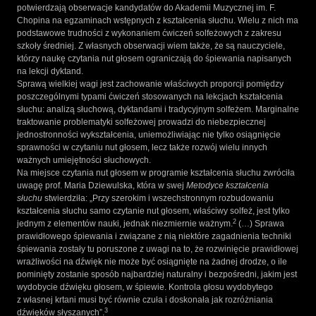
potwierdzają obserwacje kandydatów do Akademii Muzycznej im. F.
Chopina na egzaminach wstępnych z kształcenia słuchu. Wielu z nich ma
podstawowe trudności z wykonaniem ćwiczeń solfeżowych z zakresu
szkoły średniej. Z własnych obserwacji wiem także, że są nauczyciele,
którzy naukę czytania nut głosem ograniczają do śpiewania napisanych
na lekcji dyktand.
Sprawą wielkiej wagi jest zachowanie właściwych proporcji pomiędzy
poszczególnymi typami ćwiczeń stosowanych na lekcjach kształcenia
słuchu: analizą słuchową, dyktandami i tradycyjnym solfeżem. Marginalne
traktowanie problematyki solfeżowej prowadzi do niebezpiecznej
jednostronności wykształcenia, uniemożliwiając nie tylko osiągnięcie
sprawności w czytaniu nut głosem, lecz także rozwój wielu innych
ważnych umiejętności słuchowych.
Na miejsce czytania nut głosem w programie kształcenia słuchu zwróciła
uwagę prof. Maria Dziewulska, która w swej
Metodyce kształcenia
słuchu
stwierdziła: „Przy szerokim i wszechstronnym rozbudowaniu
kształcenia słuchu samo czytanie nut głosem, właściwy solfeż, jest tylko
2
jednym z elementów nauki, jednak niezmiernie ważnym.
(…) Sprawa
prawidłowego śpiewania i związane z nią niektóre zagadnienia techniki
śpiewania zostały tu poruszone z uwagi na to, że rozwinięcie prawidłowej
wrażliwości na dźwięk nie może być osiągnięte na żadnej drodze, o ile
pominięty zostanie sposób najbardziej naturalny i bezpośredni, jakim jest
wydobycie dźwięku głosem, w śpiewie. Kontrola głosu wydobytego
z własnej krtani musi być równie czuła i doskonała jak rozróżniania
3
dźwięków słyszanych”.