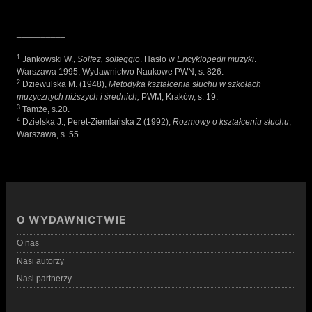
__________
1
Jankowski W.,
Solfeż, solfeggio
. Hasło w
Encyklopedii muzyki
.
Warszawa 1995, Wydawnictwo Naukowe PWN, s. 826.
2
Dziewulska M. (1948),
Metodyka kształcenia słuchu w szkołach
muzycznych niższych i średnich,
PWM, Kraków, s. 19.
3
Tamże, s.20.
4
Dzielska J., Peret-Ziemlańska Z (1992),
Rozmowy o kształceniu słuchu
,
Warszawa, s. 55.
O WYDAWNICTWIE
O nas
Nasi autorzy
Nasi partnerzy