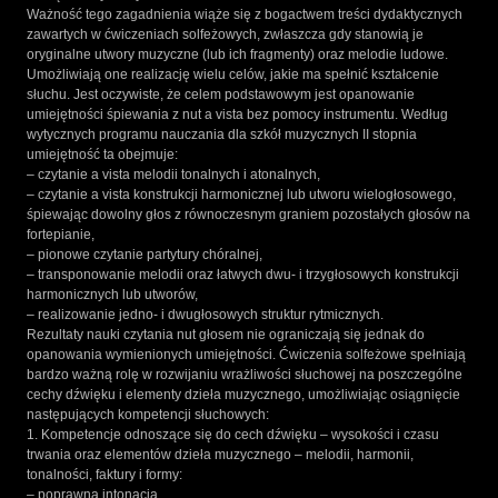
Ważność tego zagadnienia wiąże się z bogactwem treści dydaktycznych
zawartych w ćwiczeniach solfeżowych, zwłaszcza gdy stanowią je
oryginalne utwory muzyczne (lub ich fragmenty) oraz melodie ludowe.
Umożliwiają one realizację wielu celów, jakie ma spełnić kształcenie
słuchu. Jest oczywiste, że celem podstawowym jest opanowanie
umiejętności śpiewania z nut a vista bez pomocy instrumentu. Według
wytycznych programu nauczania dla szkół muzycznych II stopnia
umiejętność ta obejmuje:
– czytanie a vista melodii tonalnych i atonalnych,
– czytanie a vista konstrukcji harmonicznej lub utworu wielogłosowego,
śpiewając dowolny głos z równoczesnym graniem pozostałych głosów na
fortepianie,
– pionowe czytanie partytury chóralnej,
– transponowanie melodii oraz łatwych dwu- i trzygłosowych konstrukcji
harmonicznych lub utworów,
– realizowanie jedno- i dwugłosowych struktur rytmicznych.
Rezultaty nauki czytania nut głosem nie ograniczają się jednak do
opanowania wymienionych umiejętności. Ćwiczenia solfeżowe spełniają
bardzo ważną rolę w rozwijaniu wrażliwości słuchowej na poszczególne
cechy dźwięku i elementy dzieła muzycznego, umożliwiając osiągnięcie
następujących kompetencji słuchowych:
1. Kompetencje odnoszące się do cech dźwięku – wysokości i czasu
trwania oraz elementów dzieła muzycznego – melodii, harmonii,
tonalności, faktury i formy:
– poprawna intonacja,