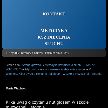
KONTAKT
METODYKA
KSZTAŁCENIA
SŁUCHU
⇠ Artykuły i referaty z zakresu kształcenia słuchu
Jesteś tutaj:
Strona główna
⇢
Metodyka kształcenia słuchu
⇢
MARIA
WACHOLC
⇢
Artykuły i referaty z zakresu kształcenia słuchu
⇢
M.
Wacholc, Kilka uwag o czytaniu nut głosem w szkole muzycznej II stopnia
Maria Wacholc
Kilka uwag o czytaniu nut głosem w szkole
muzycznej II stopnia