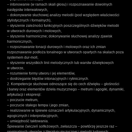
– intonowanie (w ramach skali głosu) i rozpoznawanie dowolnych
następstw interwałowych,
– dokonywanie słuchowej analizy melodii (pod względem właściwości
stylistycznych i formalnych),
– słyszenie zależności funkcyjnych poszczególnych dźwięków melodii
w utworach durowych i molowych,
– słyszenie harmoniczne; dokonywanie słuchowej analizy zjawisk
harmonicznych,
– rozpoznawanie tonacji durowych i molowych oraz ich zmian
rozpoznawanie podłoża tonalnego w utworach opartych na skalach poza
systemem dur-moll,
– słyszenie wszystkich linii melodycznych lub warstw dźwiękowych
w utworze,
– rozumienie formy utworu i jej elementów,
– dostrzeganie błędów intonacyjnych i rytmicznych.
2. Kompetencje słuchowe odnoszące się do cech dźwięku – głośności
i barwy oraz elementów dzieła muzycznego – metrum i agogiki, dynamiki,
artykulacji i ekspresji:
– poczucie metrum,
– poczucie stałego tempa i jego zmian,
– realizowanie w śpiewie oznaczeń artykulacyjnych, dynamicznych,
agogicznych i interpretacyjnych,
– umiejętność taktowania.
Śpiewanie ćwiczeń solfeżowych, zwłaszcza – powtórzę jeszcze raz –
oryginalnych utworów z literatury muzycznej i melodii ludowych: