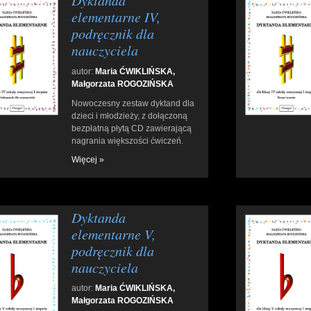
Dyktanda
elementarne IV,
podręcznik dla
nauczyciela
autor:
Maria ĆWIKLIŃSKA,
Małgorzata ROGOZIŃSKA
Nowoczesny zestaw dyktand dla
dzieci i młodzieży, z dołączoną
bezpłatną płytą CD zawierającą
nagrania większości ćwiczeń.
Więcej »
Dyktanda
elementarne V,
podręcznik dla
nauczyciela
autor:
Maria ĆWIKLIŃSKA,
Małgorzata ROGOZIŃSKA