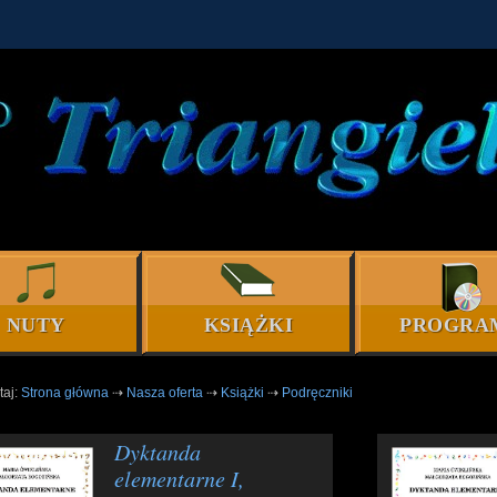
NUTY
KSIĄŻKI
PROGRA
taj:
Strona główna
⇢
Nasza oferta
⇢
Książki
⇢
Podręczniki
Dyktanda
elementarne I,