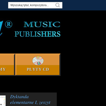
MY
PŁYTY CD
Dyktanda
elementarne I, zeszyt