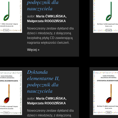
podręcznik dla
nauczyciela
autor:
Maria ĆWIKLIŃSKA,
Małgorzata ROGOZIŃSKA
Nowoczesny zestaw dyktand dla
dzieci i młodzieży, z dołączoną
bezpłatną płytą CD zawierającą
nagrania większości ćwiczeń.
Więcej »
Dyktanda
elementarne II,
podręcznik dla
nauczyciela
autor:
Maria ĆWIKLIŃSKA,
Małgorzata ROGOZIŃSKA
Nowoczesny zestaw dyktand dla
dzieci i młodzieży, z dołączoną