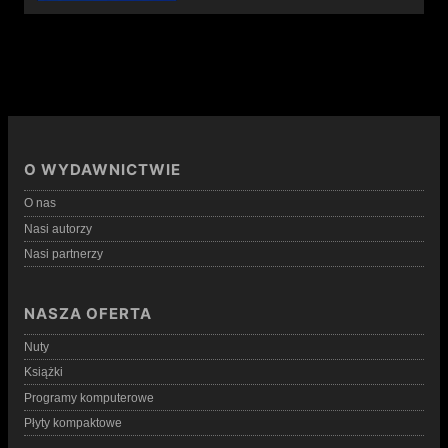
O WYDAWNICTWIE
O nas
Nasi autorzy
Nasi partnerzy
NASZA OFERTA
Nuty
Książki
Programy komputerowe
Płyty kompaktowe