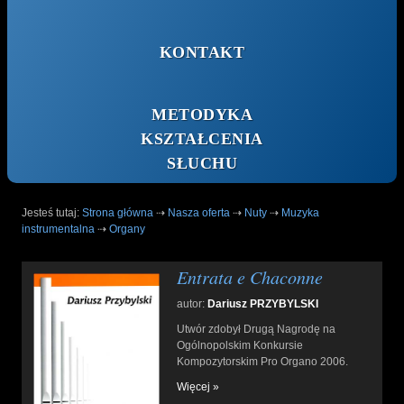
KONTAKT
METODYKA
KSZTAŁCENIA
SŁUCHU
Jesteś tutaj:
Strona główna
⇢
Nasza oferta
⇢
Nuty
⇢
Muzyka
instrumentalna
⇢
Organy
Entrata e Chaconne
autor:
Dariusz PRZYBYLSKI
Utwór zdobył Drugą Nagrodę na
Ogólnopolskim Konkursie
Kompozytorskim Pro Organo 2006.
Więcej »