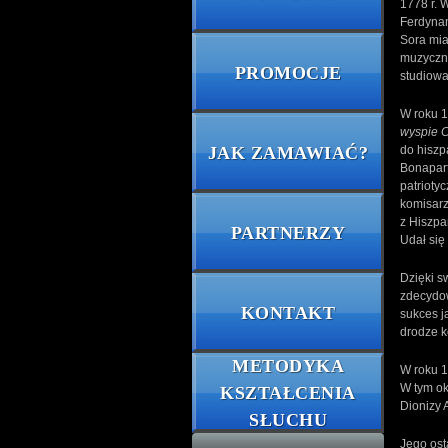
1778 r. 
Ferdynan
Sora mia
muzyczny
PROMOCJE
studiowa
W roku 1
wyspie 
do hiszp
JAK ZAMAWIAĆ?
Bonapart
patrioty
komisarz
z Hiszpa
PARTNERZY
Udał się
Dzięki s
zdecydow
KONTAKT
sukces j
drodze k
METODYKA
W roku 1
W tym ok
KSZTAŁCENIA
Dionizy 
SŁUCHU
Jego ost