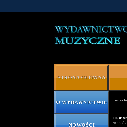
Skip
to
content
STRONA GŁÓWNA
Jesteś tu
O WYDAWNICTWIE
FERNA
w dość z
NOWOŚCI