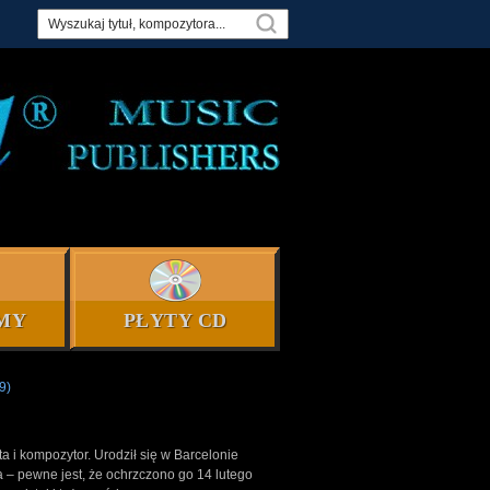
MY
PŁYTY CD
9)
a i kompozytor. Urodził się w Barcelonie
a – pewne jest, że ochrzczono go 14 lutego