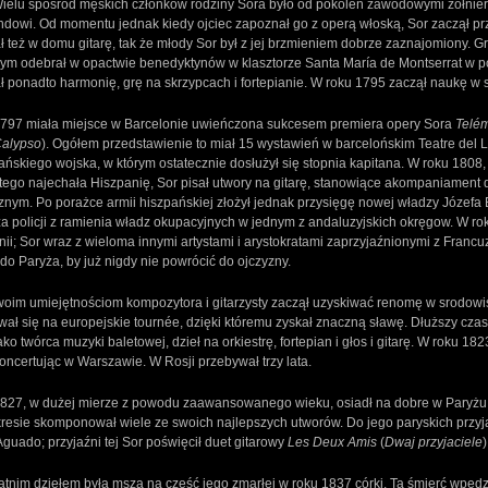
Wielu spośród męskich członków rodziny Sora było od pokoleń zawodowymi żołnier
dowi. Od momentu jednak kiedy ojciec zapoznał go z operą włoską, Sor zaczął pr
ł też w domu gitarę, tak że młody Sor był z jej brzmieniem dobrze zaznajomiony. 
m odebrał w opactwie benedyktynów w klasztorze Santa María de Montserrat w pob
ł ponadto harmonię, grę na skrzypcach i fortepianie. W roku 1795 zaczął naukę w 
797 miała miejsce w Barcelonie uwieńczona sukcesem premiera opery Sora
Telém
Calypso
). Ogółem przedstawienie to miał 15 wystawień w barcelońskim Teatre del Li
ańskiego wojska, w którym ostatecznie dosłużył się stopnia kapitana. W roku 1808
ego najechała Hiszpanię, Sor pisał utwory na gitarę, stanowiące akompaniament 
cznym. Po porażce armii hiszpańskiej złożył jednak przysięgę nowej władzy Józefa
a policji z ramienia władz okupacyjnych w jednym z andaluzyjskich okręgow. W rok
nii; Sor wraz z wieloma innymi artystami i arystokratami zaprzyjaźnionymi z Franc
 do Paryża, by już nigdy nie powrócić do ojczyzny.
woim umiejętnościom kompozytora i gitarzysty zaczął uzyskiwać renomę w srodowi
ał się na europejskie tournée, dzięki któremu zyskał znaczną sławę. Dłuższy czas
ako twórca muzyki baletowej, dzieł na orkiestrę, fortepian i głos i gitarę. W roku 1
oncertując w Warszawie. W Rosji przebywał trzy lata.
827, w dużej mierze z powodu zaawansowanego wieku, osiadł na dobre w Paryżu, g
resie skomponował wiele ze swoich najlepszych utworów. Do jego paryskich przyjaci
Aguado; przyjaźni tej Sor poświęcił duet gitarowy
Les Deux Amis
(
Dwaj przyjaciele
)
atnim dziełem była msza na cześć jego zmarłej w roku 1837 córki. Ta śmierć wpędz