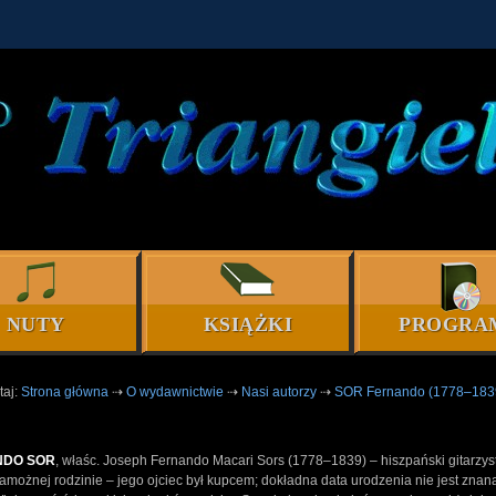
NUTY
KSIĄŻKI
PROGRA
taj:
Strona główna
⇢
O wydawnictwie
⇢
Nasi autorzy
⇢
SOR Fernando (1778–183
NDO SOR
, właśc. Joseph Fernando Macari Sors (1778–1839) – hiszpański gitarzyst
amożnej rodzinie – jego ojciec był kupcem; dokładna data urodzenia nie jest znan