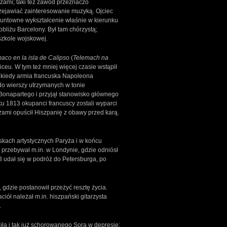
zami; taki też zawód przeznaczo
zejawiać zainteresowanie muzyką. Ojciec
Gruntowne wykształcenie właśnie w kierunku
liżu Barcelony. Był tam chórzystą;
szkole wojskowej.
aco en la isla de Calipso
(
Telemach na
ceu. W tym też mniej więcej czasie wstąpił
, kiedy armia francuska Napoleona
do wierszy utrzymanych w tonie
 Bonapartego i przyjął stanowisko głównego
u 1813 okupanci francuscy zostali wyparci
uzami opuścił Hiszpanię z obawy przed karą.
skach artystycznych Paryża i w końcu
 przebywał m.in. w Londynie, gdzie odniósł
823 udał się w podróż do Petersburga, po
dzie postanowił przeżyć resztę życia.
ół należał m.in. hiszpański gitarzysta
.
iła i tak już schorowanego Sora w depresję;