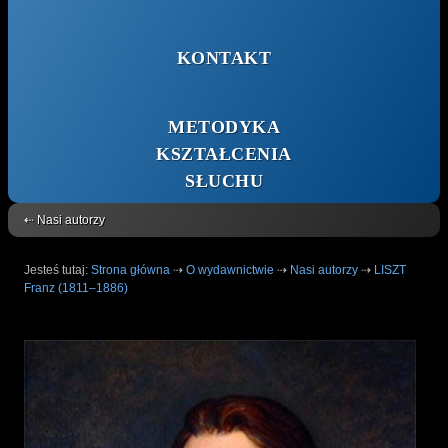
KONTAKT
METODYKA
KSZTAŁCENIA
SŁUCHU
⇠ Nasi autorzy
Jesteś tutaj:
Strona główna
⇢
O wydawnictwie
⇢
Nasi autorzy
⇢
LISZT
Franz (1811–1886)