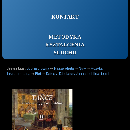
KONTAKT
METODYKA
KSZTAŁCENIA
SŁUCHU
Jesteś tutaj:
Strona główna
⇢
Nasza oferta
⇢
Nuty
⇢
Muzyka
instrumentalna
⇢
Flet
⇢
Tańce z Tabulatury Jana z Lublina, tom II