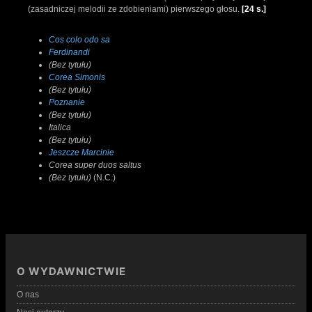
(zasadniczej melodii ze zdobieniami) pierwszego głosu.
[24 s.]
Cos colo odo sa
Ferdinandi
(Bez tytułu)
Corea Simonis
(Bez tytułu)
Poznanie
(Bez tytułu)
Italica
(Bez tytułu)
Jeszcze Marcinie
Corea super duos saltus
(Bez tytułu)
(N.C.)
O WYDAWNICTWIE
O nas