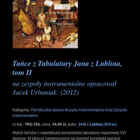
Tańce z Tabulatury Jana z Lublina,
tom II
na zespoły instrumentalne opracował
Jacek Urbaniak. (2012)
Kategoria:
Flet
Muzyka dawna
Muzyka instrumentalna
Nuty
Zespoły
instrumentalne
nr kat.:
TRG 35b
,
cena:
34.00 zł
,
autor:
JAN z Lublina (XVI w.)
Wybór tańców z największej europejskiej tabulatury organowej XVI
stulecia. W zbiorze zamieszczone są również przykłady wariacji