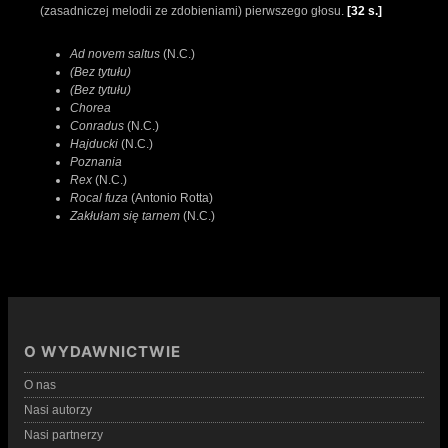
(zasadniczej melodii ze zdobieniami) pierwszego głosu.
[32 s.]
Ad novem saltus
(N.C.)
(Bez tytułu)
(Bez tytułu)
Chorea
Conradus
(N.C.)
Hajducki
(N.C.)
Poznania
Rex
(N.C.)
Rocal fuza
(Antonio Rotta)
Zakłułam się tarnem
(N.C.)
O WYDAWNICTWIE
O nas
Nasi autorzy
Nasi partnerzy