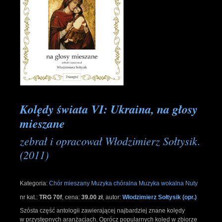
Kolędy świata VI: Ukraina, na głosy
mieszane
zebrał i opracował Włodzimierz Sołtysik.
(2011)
Kategoria:
Chór mieszany
Muzyka chóralna
Muzyka wokalna
Nuty
nr kat.:
TRG 70f
,
cena:
39.00 zł
,
autor:
Włodzimierz Sołtysik (opr.)
Szósta część antologii zawierającej najbardziej znane kolędy
w przystępnych aranżacjach. Oprócz popularnych kolęd w zbiorze