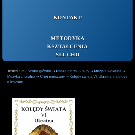
KONTAKT
METODYKA
KSZTAŁCENIA
SŁUCHU
Jesteś tutaj:
Strona główna
⇢
Nasza oferta
⇢
Nuty
⇢
Muzyka wokalna
⇢
Muzyka chóralna
⇢
Chór mieszany
⇢
Kolędy świata VI: Ukraina, na głosy
mieszane