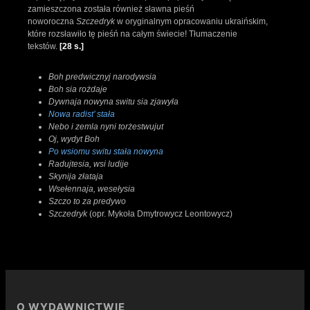
zamieszczona została również sławna pieśń
noworoczna
Szczedryk
w oryginalnym opracowaniu ukraińskim,
które rozsławiło tę pieśń na całym świecie! Tłumaczenie
tekstów.
[28 s.]
Boh predwicznyj narodywsia
Boh sia rożdaje
Dywnaja nowyna switu sia zjawyła
Nowa radist’ stała
Nebo i zemla nyni torżestwujut
Oj, wydyt Boh
Po wsiomu switu stała nowyna
Radujtesia, wsi ludije
Skynija złataja
Wsełennaja, wesełysia
Szczo to za predywo
Szczedryk
(opr. Mykoła Dmytrowycz Leontowycz)
O WYDAWNICTWIE