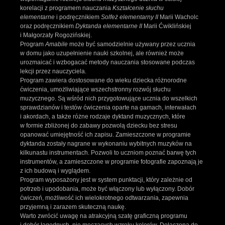
korelacji z programem nauczania
Kształcenie słuchu
elementarne
i podręcznikiem
Solfeż elementarny II
Marii Wacholc
oraz podręcznikiem
Dyktanda elementarne II
Marii Ćwiklińskiej
i Małgorzaty Rogozińskiej.
Program
Amabile
może być samodzielnie używany przez ucznia
w domu jako uzupełnienie nauki szkolnej, ale również może
urozmaicać i wzbogacać metody nauczania stosowane podczas
lekcji przez nauczyciela.
Program zawiera dostosowane do wieku dziecka różnorodne
ćwiczenia, umożliwiające wszechstronny rozwój słuchu
muzycznego. Są wśród nich przygotowujące ucznia do wszelkich
sprawdzianów i testów ćwiczenia oparte na gamach, interwałach
i akordach, a także różne rodzaje dyktand muzycznych, które
w formie zbliżonej do zabawy pozwolą dziecku bez stresu
opanować umiejętność ich zapisu. Zamieszczone w programie
dyktanda zostały nagrane w wykonaniu wybitnych muzyków na
kilkunastu instrumentach. Pozwoli to uczniom poznać barwę tych
instrumentów, a zamieszczone w programie fotografie zapoznają je
z ich budową i wyglądem.
Program wyposażony jest w system punktacji, który zależnie od
potrzeb i upodobania, może być włączony lub wyłączony. Dobór
ćwiczeń, możliwość ich wielokrotnego odtwarzania, zapewnia
przyjemną i zarazem skuteczną naukę.
Warto zwrócić uwagę na atrakcyjną szatę graficzną programu
i dobór łagodnych, nie męczących wzroku kolorów. Dołączona do