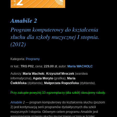
Amabile 2
Program komputerowy do kształcenia
słuchu dla szkoły muzycznej I stopnia.
(2012)
Kategoria:
Programy
nr kat.:
TRG P02
,
cena:
229.00 zł
,
autor:
Maria WACHOLC
Autorzy:
Maria Wacholc
,
Krzysztof Mroczek
(warstwa
informatyczna),
Agata Moryto
(grafika),
Maria
Ćwiklińska
(dyktanda),
Małgorzata Rogozińska
(dyktanda).
Przy zakupie powyżej 10 egzemplarzy (dla szkół) stosujemy rabaty.
Amabile
2
— program komputerowy do kształcenia słuchu (poziom
2) jest kontynuacją serii programów dydaktycznych dla szkół
muzycznych I stopnia. Głównym celem programu
Amabile
jest
wspomaganie rozwoju słuchu muzycznego ucznia w ścisłej