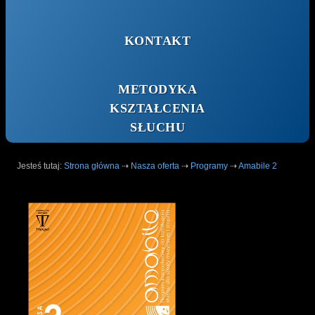
KONTAKT
METODYKA
KSZTAŁCENIA
SŁUCHU
Jesteś tutaj:
Strona główna
⇢
Nasza oferta
⇢
Programy
⇢
Amabile 2