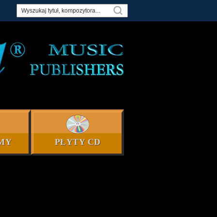
MY
PŁYTY CD