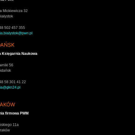
a Mickiewicza 32
iałystok
 +48 502 457 355
ia.bialystok@pwn.pl
DAŃSK
 Księgarnia Naukowa
ewniki 56
Gdańsk
 +48 58 301 41 22
nia@gkn24.pl
RAKÓW
nia firmowa PWM
ińskiego 11a
Kraków