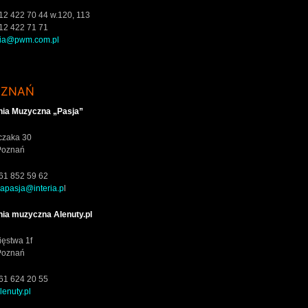
8 12 422 70 44 w.120, 113
 12 422 71 71
nia@pwm.com.pl
OZNAŃ
nia Muzyczna „Pasja”
jczaka 30
Poznań
8 61 852 59 62
apasja@interia.p
l
nia muzyczna Alenuty.pl
ięstwa 1f
Poznań
8 61 624 20 55
enuty.pl