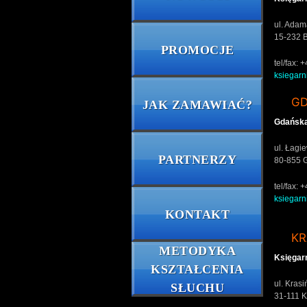
ul. Adam
15-232 B
PROMOCJE
tel/fax:
ksiegarn
G
JAK ZAMAWIAĆ?
Gdańska
ul. Łagi
PARTNERZY
80-855 
tel/fax:
ksiegar
KONTAKT
K
METODYKA
Księgar
KSZTAŁCENIA
ul. Kras
SŁUCHU
31-111 