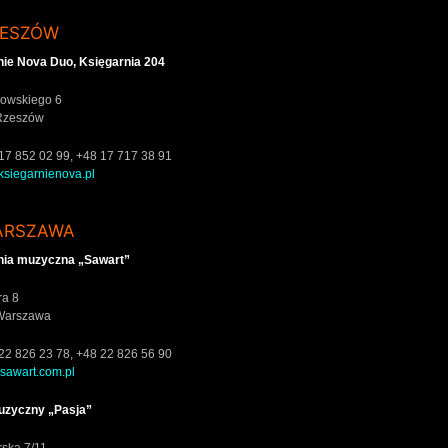
ZESZÓW
nie Nova Duo, Księgarnia 204
zowskiego 6
Rzeszów
8 17 852 02 99, +48 17 717 38 91
siegarnienova.pl
ARSZAWA
nia muzyczna „Sawart”
ra 8
Warszawa
8 22 826 23 78, +48 22 826 56 90
sawart.com.pl
uzyczny „Pasja”
rska 7/11