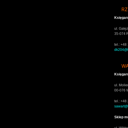
R
Księgar
ul. Gałę
35-074 
tel.: +4
dk204@k
W
Księgar
ul. Molie
00-076 
tel.: +4
sawart@
Sklep m
ul. Wikto