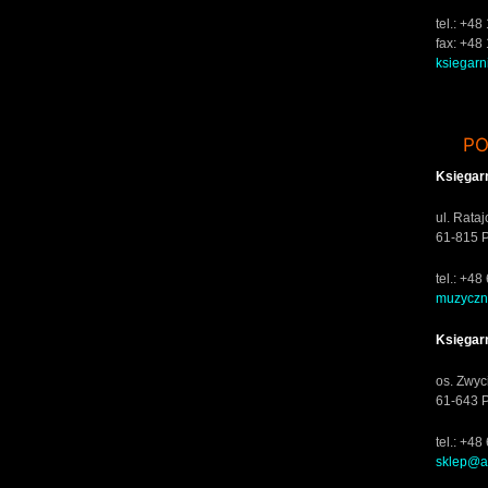
tel.: +4
fax: +48
ksiegar
P
Księgar
ul. Rata
61-815 
tel.: +4
muzyczn
Księgar
os. Zwyc
61-643 
tel.: +4
sklep@al