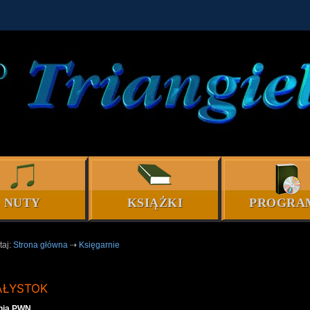
NUTY
KSIĄŻKI
PROGRA
taj:
Strona główna
⇢
Księgarnie
AŁYSTOK
nia PWN